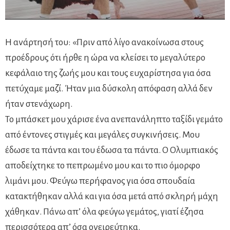
Η ανάρτησή του: «Πριν από λίγο ανακοίνωσα στους
προέδρους ότι ήρθε η ώρα να κλείσει το μεγαλύτερο
κεφάλαιο της ζωής μου και τους ευχαρίστησα για όσα
πετύχαμε μαζί. Ήταν μια δύσκολη απόφαση αλλά δεν
ήταν στενάχωρη.
Το μπάσκετ μου χάρισε ένα ανεπανάληπτο ταξίδι γεμάτο
από έντονες στιγμές και μεγάλες συγκινήσεις. Μου
έδωσε τα πάντα και του έδωσα τα πάντα. Ο Ολυμπιακός
αποδείχτηκε το πεπρωμένο μου και το πιο όμορφο
λιμάνι μου. Φεύγω περήφανος για όσα σπουδαία
κατακτήθηκαν αλλά και για όσα μετά από σκληρή μάχη
χάθηκαν. Πάνω απ’ όλα φεύγω γεμάτος, γιατί έζησα
περισσότερα απ’ όσα ονειρεύτηκα.