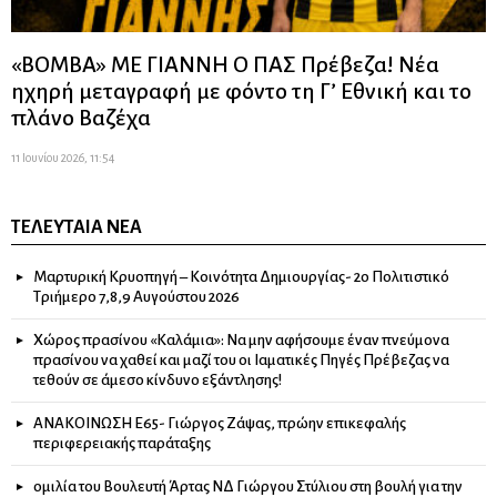
«ΒΟΜΒΑ» ΜΕ ΓΙΑΝΝΗ Ο ΠΑΣ Πρέβεζα! Νέα
ηχηρή μεταγραφή με φόντο τη Γ’ Εθνική και το
πλάνο Βαζέχα
11 Ιουνίου 2026, 11:54
ΤΕΛΕΥΤΑΊΑ ΝΈΑ
Μαρτυρική Κρυοπηγή – Κοινότητα Δημιουργίας- 2ο Πολιτιστικό
Τριήμερο 7,8,9 Αυγούστου 2026
Χώρος πρασίνου «Καλάμια»: Να μην αφήσουμε έναν πνεύμονα
πρασίνου να χαθεί και μαζί του οι Ιαματικές Πηγές Πρέβεζας να
τεθούν σε άμεσο κίνδυνο εξάντλησης!
ΑΝΑΚΟΙΝΩΣΗ Ε65- Γιώργος Ζάψας, πρώην επικεφαλής
περιφερειακής παράταξης
ομιλία του Βουλευτή Άρτας ΝΔ Γιώργου Στύλιου στη βουλή για την