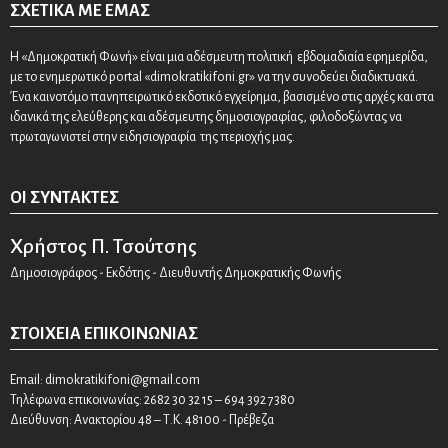
ΣΧΕΤΙΚΆ ΜΕ ΕΜΆΣ
Η «Δημοκρατική Φωνή» είναι μια αδέσμευτη πολιτική εβδομαδιαία εφημερίδα,
με το ενημερωτικό portal «dimokratikifoni.gr» να την συνοδεύει διαδικτυακά.
Ένα καινοτόμο πανηπειρωτικό εκδοτικό εγχείρημα, βασισμένο στις αρχές και στα
ιδανικά της ελεύθερης και αδέσμευτης δημοσιογραφίας, φιλοδοξώντας να
πρωταγωνιστεί στην ειδησιογραφία της περιοχής μας.
ΟΙ ΣΥΝΤΆΚΤΕΣ
Χρήστος Π. Τσούτσης
Δημοσιογράφος - Εκδότης - Διευθυντής Δημοκρατικής Φωνής
ΣΤΟΙΧΕΊΑ ΕΠΙΚΟΙΝΩΝΊΑΣ
Email:
dimokratikifoni@gmail.com
Τηλέφωνα επικοινωνίας: 2682 30 32 15 – 694 392 7380
Διεύθυνση: Ανακτορίου 48 – Τ.Κ. 48100 - Πρέβεζα