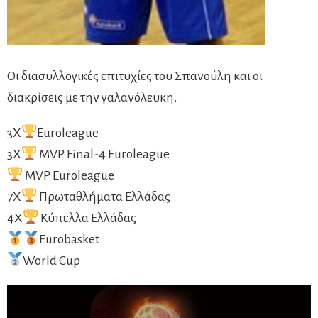
Οι διασυλλογικές επιτυχίες του Σπανούλη και οι
διακρίσεις με την γαλανόλευκη.
3X
Euroleague
3X
MVP Final-4 Euroleague
MVP Euroleague
7X
Πρωταθλήματα Ελλάδας
4Χ
Κύπελλα Ελλάδας
Eurobasket
World Cup