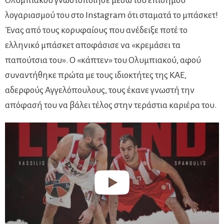
Ολυμπιακού γνωστοποίησε μέσω του επίσημου
λογαριασμού του στο Instagram ότι σταματά το μπάσκετ!
Ένας από τους κορυφαίους που ανέδειξε ποτέ το
ελληνικό μπάσκετ αποφάσισε να «κρεμάσει τα
παπούτσια του». Ο «κάπτεν» του Ολυμπιακού, αφού
συναντήθηκε πρώτα με τους ιδιοκτήτες της ΚΑΕ,
αδερφούς Αγγελόπουλους, τους έκανε γνωστή την
απόφασή του να βάλει τέλος στην τεράστια καριέρα του.