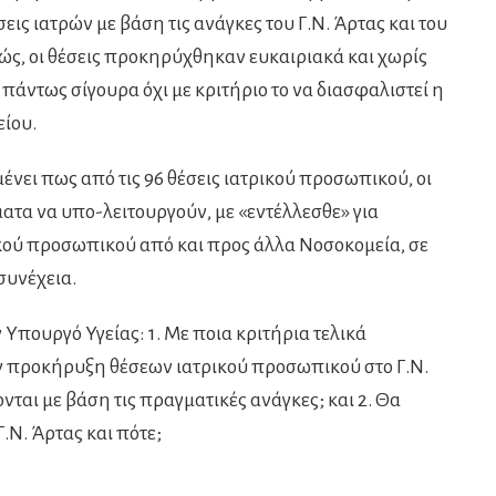
εις ιατρών με βάση τις ανάγκες του Γ.Ν. Άρτας και του
ς, οι θέσεις προκηρύχθηκαν ευκαιριακά και χωρίς
πάντως σίγουρα όχι με κριτήριο το να διασφαλιστεί η
ίου.
νει πως από τις 96 θέσεις ιατρικού προσωπικού, οι
μήματα να υπο-λειτουργούν, με «εντέλλεσθε» για
ικού προσωπικού από και προς άλλα Νοσοκομεία, σε
συνέχεια.
 Υπουργό Υγείας: 1. Με ποια κριτήρια τελικά
ν προκήρυξη θέσεων ιατρικού προσωπικού στο Γ.Ν.
ται με βάση τις πραγματικές ανάγκες; και 2. Θα
.Ν. Άρτας και πότε;