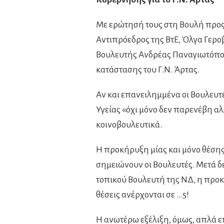
Με ερώτησή τους στη Βουλή προς 
Αντιπρόεδρος της ΒτΕ, Όλγα Γερο
Βουλευτής Ανδρέας Παναγιωτόπου
κατάστασης του Γ.Ν. Άρτας.
Αν και επανειλημμένα οι Βουλευτέ
Υγείας «όχι μόνο δεν παρενέβη α
κοινοβουλευτικά.
Η προκήρυξη μίας και μόνο θέσης
σημειώνουν οι Βουλευτές. Μετά δ
τοπικού Βουλευτή της ΝΔ, η προ
θέσεις ανέρχονται σε …5!
Η ανωτέρω εξέλιξη, όμως, απλά ε