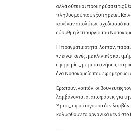
αλλά ούτε και προκηρύσσει τις θέσ
πληθυσμού που εξυπηρετεί. Κοινώ
κανέναν απολύτως σχεδιασμό και 
εύρυθμη λειτουργία του Νοσοκομε
Η πραγματικότητα, λοιπόν, παραμέ
37 είναι κενές, με κλινικές και τ
εφημερίες, με μετακινήσεις ιατρ
ένα Νοσοκομείο που εφημερεύει 
Ερωτούν, λοιπόν, οι Βουλευτές τον
λαμβάνονται οι αποφάσεις για τη
Άρτας, αφού σίγουρα δεν λαμβάνον
καλυφθούν τα οργανικά κενά στο Γ
—