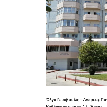
Όλγα Γεροβασίλη – Ανδρέας Πα
Κυβέρνησης για το Γ.Ν. Άρτας