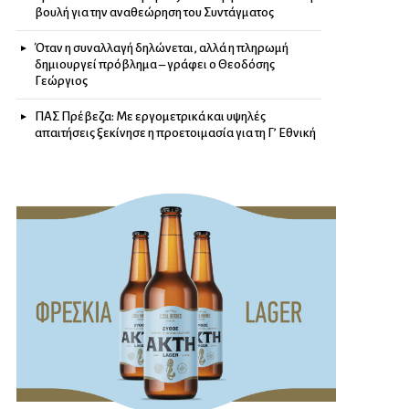
βουλή για την αναθεώρηση του Συντάγματος
Όταν η συναλλαγή δηλώνεται, αλλά η πληρωμή
δημιουργεί πρόβλημα – γράφει ο Θεοδόσης
Γεώργιος
ΠΑΣ Πρέβεζα: Με εργομετρικά και υψηλές
απαιτήσεις ξεκίνησε η προετοιμασία για τη Γ’ Εθνική