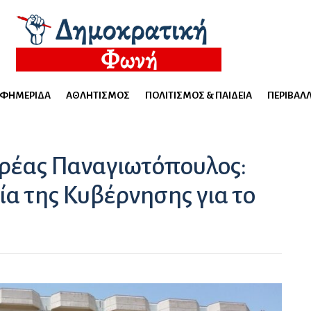
ΕΦΗΜΕΡΊΔΑ
ΑΘΛΗΤΙΣΜΌΣ
ΠΟΛΙΤΙΣΜΌΣ & ΠΑΙΔΕΊΑ
ΠΕΡΙΒΆΛ
δρέας Παναγιωτόπουλος:
α της Κυβέρνησης για το