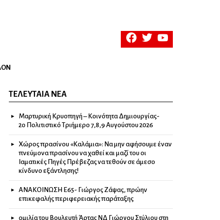
facebook
twitter
youtube
ΛΟΝ
ΤΕΛΕΥΤΑΊΑ ΝΈΑ
Μαρτυρική Κρυοπηγή – Κοινότητα Δημιουργίας-
2ο Πολιτιστικό Τριήμερο 7,8,9 Αυγούστου 2026
Χώρος πρασίνου «Καλάμια»: Να μην αφήσουμε έναν
πνεύμονα πρασίνου να χαθεί και μαζί του οι
Ιαματικές Πηγές Πρέβεζας να τεθούν σε άμεσο
κίνδυνο εξάντλησης!
ΑΝΑΚΟΙΝΩΣΗ Ε65- Γιώργος Ζάψας, πρώην
επικεφαλής περιφερειακής παράταξης
ομιλία του Βουλευτή Άρτας ΝΔ Γιώργου Στύλιου στη