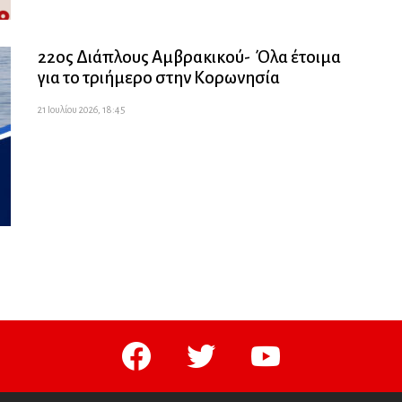
22ος Διάπλους Αμβρακικού- Όλα έτοιμα
για το τριήμερο στην Κορωνησία
21 Ιουλίου 2026, 18:45
facebook
twitter
youtube