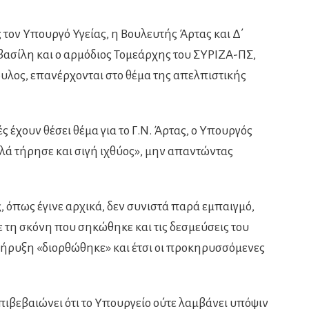
τον Υπουργό Υγείας, η Βουλευτής Άρτας και Δ΄
βασίλη και ο αρμόδιος Τομεάρχης του ΣΥΡΙΖΑ-ΠΣ,
λος, επανέρχονται στο θέμα της απελπιστικής
ς έχουν θέσει θέμα για το Γ.Ν. Άρτας, ο Υπουργός
λλά τήρησε και σιγή ιχθύος», μην απαντώντας
, όπως έγινε αρχικά, δεν συνιστά παρά εμπαιγμό,
ε τη σκόνη που σηκώθηκε και τις δεσμεύσεις του
κήρυξη «διορθώθηκε» και έτσι οι προκηρυσσόμενες
πιβεβαιώνει ότι το Υπουργείο ούτε λαμβάνει υπόψιν