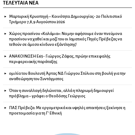
ΤΕΛΕΥΤΑΊΑ ΝΈΑ
Μαρτυρική Κρυοπηγή – Κοινότητα Δημιουργίας- 2ο Πολιτιστικό
Τριήμερο 7,8,9 Αυγούστου 2026
Χώρος πρασίνου «Καλάμια»: Να μην αφήσουμε έναν πνεύμονα
πρασίνου να χαθεί και μαζί του οι Ιαματικές Πηγές Πρέβεζας να
τεθούν σε άμεσο κίνδυνο εξάντλησης!
ΑΝΑΚΟΙΝΩΣΗ Ε65- Γιώργος Ζάψας, πρώην επικεφαλής
περιφερειακής παράταξης
ομιλία του Βουλευτή Άρτας ΝΔ Γιώργου Στύλιου στη βουλή για την
αναθεώρηση του Συντάγματος
Όταν η συναλλαγή δηλώνεται, αλλά η πληρωμή δημιουργεί
πρόβλημα – γράφει ο Θεοδόσης Γεώργιος
ΠΑΣ Πρέβεζα: Με εργομετρικά και υψηλές απαιτήσεις ξεκίνησε η
προετοιμασία για τη Γ’ Εθνική