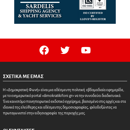
facebook
twitter
youtube
ΣΧΕΤΙΚΆ ΜΕ ΕΜΆΣ
Η «Δημοκρατική Φωνή» είναι μια αδέσμευτη πολιτική εβδομαδιαία εφημερίδα,
με το ενημερωτικό portal «dimokratikifoni.gr» να την συνοδεύει διαδικτυακά.
Ένα καινοτόμο πανηπειρωτικό εκδοτικό εγχείρημα, βασισμένο στις αρχές και στα
ιδανικά της ελεύθερης και αδέσμευτης δημοσιογραφίας, φιλοδοξώντας να
πρωταγωνιστεί στην ειδησιογραφία της περιοχής μας.