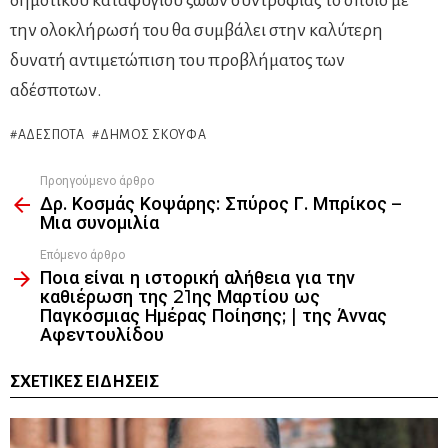
δημοτικού καταφυγίου ζώων συντροφιάς το οποίο με
την ολοκλήρωσή του θα συμβάλει στην καλύτερη
δυνατή αντιμετώπιση του προβλήματος των
αδέσποτων.
ΑΔΈΣΠΟΤΑ
ΔΉΜΟΣ ΣΚΟΥΦΆ
Προηγούμενο άρθρο
See
Δρ. Κοσμάς Κοψάρης: Σπύρος Γ. Μπρίκος –
more
Μια συνομιλία
Επόμενο άρθρο
Ποια είναι η ιστορική αλήθεια για την
καθιέρωση της 21ης Μαρτίου ως
Παγκόσμιας Ημέρας Ποίησης; | της Άννας
Αφεντουλίδου
ΣΧΕΤΙΚΈΣ ΕΙΔΉΣΕΙΣ