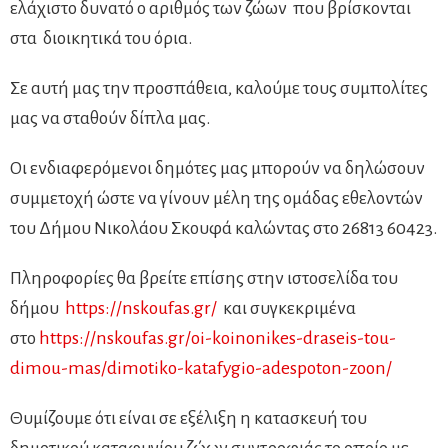
ελάχιστο δυνατό ο αριθμός των ζώων που βρίσκονται
στα διοικητικά του όρια.
Σε αυτή μας την προσπάθεια, καλούμε τους συμπολίτες
μας να σταθούν δίπλα μας.
Οι ενδιαφερόμενοι δημότες μας μπορούν να δηλώσουν
συμμετοχή ώστε να γίνουν μέλη της ομάδας εθελοντών
του Δήμου Νικολάου Σκουφά καλώντας στο 26813 60423.
Πληροφορίες θα βρείτε επίσης στην ιστοσελίδα του
δήμου
https://nskoufas.gr/
και συγκεκριμένα
στο
https://nskoufas.gr/oi-koinonikes-draseis-tou-
dimou-mas/dimotiko-katafygio-adespoton-zoon/
Θυμίζουμε ότι είναι σε εξέλιξη η κατασκευή του