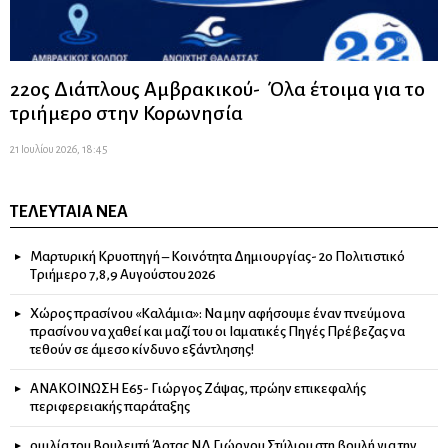
22ος Διάπλους Αμβρακικού- Όλα έτοιμα για το
τριήμερο στην Κορωνησία
21 Ιουλίου 2026, 18:45
ΤΕΛΕΥΤΑΊΑ ΝΈΑ
Μαρτυρική Κρυοπηγή – Κοινότητα Δημιουργίας- 2ο Πολιτιστικό
Τριήμερο 7,8,9 Αυγούστου 2026
Χώρος πρασίνου «Καλάμια»: Να μην αφήσουμε έναν πνεύμονα
πρασίνου να χαθεί και μαζί του οι Ιαματικές Πηγές Πρέβεζας να
τεθούν σε άμεσο κίνδυνο εξάντλησης!
ΑΝΑΚΟΙΝΩΣΗ Ε65- Γιώργος Ζάψας, πρώην επικεφαλής
περιφερειακής παράταξης
ομιλία του Βουλευτή Άρτας ΝΔ Γιώργου Στύλιου στη βουλή για την