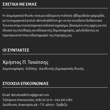
ΣΧΕΤΙΚΆ ΜΕ ΕΜΆΣ
Η «Δημοκρατική Φωνή» είναι μια αδέσμευτη πολιτική εβδομαδιαία εφημερίδα,
με το ενημερωτικό portal «dimokratikifoni.gr» να την συνοδεύει διαδικτυακά.
Ένα καινοτόμο πανηπειρωτικό εκδοτικό εγχείρημα, βασισμένο στις αρχές και στα
ιδανικά της ελεύθερης και αδέσμευτης δημοσιογραφίας, φιλοδοξώντας να
πρωταγωνιστεί στην ειδησιογραφία της περιοχής μας.
ΟΙ ΣΥΝΤΆΚΤΕΣ
Χρήστος Π. Τσούτσης
Δημοσιογράφος - Εκδότης - Διευθυντής Δημοκρατικής Φωνής
ΣΤΟΙΧΕΊΑ ΕΠΙΚΟΙΝΩΝΊΑΣ
Email:
dimokratikifoni@gmail.com
Τηλέφωνα επικοινωνίας: 2682 30 32 15 – 694 392 7380
Διεύθυνση: Ανακτορίου 48 – Τ.Κ. 48100 - Πρέβεζα