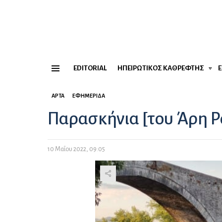
EDITORIAL
ΗΠΕΙΡΏΤΙΚΟΣ ΚΑΘΡΈΦΤΗΣ
Menu
ΆΡΤΑ
ΕΦΗΜΕΡΊΔΑ
Παρασκήνια [του Άρη 
10 Μαΐου 2022, 09:05