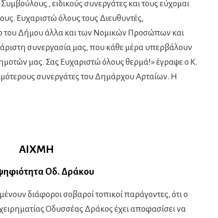
Συμβούλους , ειδικούς συνεργάτες και τους εύχομαι
ους. Ευχαριστώ όλους τους Διευθυντές,
ο του Δήμου άλλα και των Νομικών Προσώπων και
 άριστη συνεργασία μας, που κάθε μέρα υπερβάλουν
ημοτών μας. Σας Ευχαριστώ όλους θερμά!» έγραψε ο Κ.
ιμότερους συνεργάτες του Δημάρχου Αρταίων. Η
ΑΙΧΜΗ
ηφιότητα Οδ. Δράκου
μένουν διάφοροι σοβαροί τοπικοί παράγοντες, ότι ο
χειρηματίας Οδυσσέας Δράκος έχει αποφασίσει να