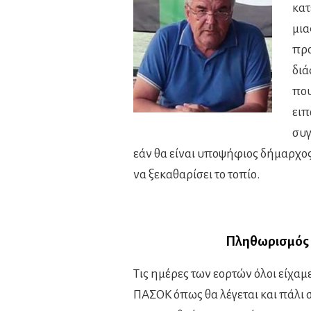
κατ
μια
προ
διά
που
ειπ
συγ
εάν θα είναι υποψήφιος δήμαρχος
να ξεκαθαρίσει το τοπίο.
Πληθωρισμός
Τις ημέρες των εορτών όλοι είχαμ
ΠΑΣΟΚ όπως θα λέγεται και πάλι σε