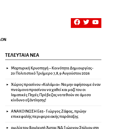
facebook
twitter
youtube
ΛΟΝ
ΤΕΛΕΥΤΑΊΑ ΝΈΑ
Μαρτυρική Κρυοπηγή – Κοινότητα Δημιουργίας-
2ο Πολιτιστικό Τριήμερο 7,8,9 Αυγούστου 2026
Χώρος πρασίνου «Καλάμια»: Να μην αφήσουμε έναν
πνεύμονα πρασίνου να χαθεί και μαζί του οι
Ιαματικές Πηγές Πρέβεζας να τεθούν σε άμεσο
κίνδυνο εξάντλησης!
ΑΝΑΚΟΙΝΩΣΗ Ε65- Γιώργος Ζάψας, πρώην
επικεφαλής περιφερειακής παράταξης
ομιλία του Βουλευτή Άρτας ΝΔ Γιώργου Στύλιου στη