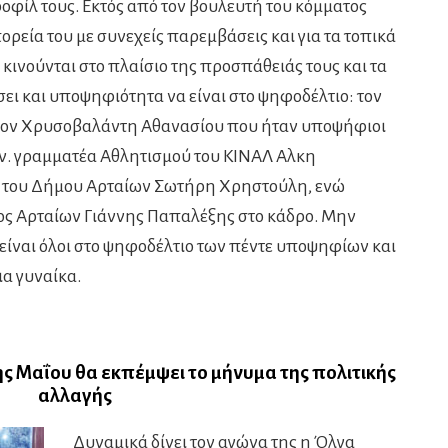
φίλ τους. Εκτός από τον βουλευτή του κόμματος
ορεία του με συνεχείς παρεμβάσεις και για τα τοπικά
 κινούνται στο πλαίσιο της προσπάθειάς τους και τα
ι και υποψηφιότητα να είναι στο ψηφοδέλτιο: τον
τον Χρυσοβαλάντη Αθανασίου που ήταν υποψήφιοι
αν. γραμματέα Αθλητισμού του ΚΙΝΑΛ Αλκη
 του Δήμου Αρταίων Σωτήρη Χρηστούλη, ενώ
ς Αρταίων Γιάννης Παπαλέξης στο κάδρο. Μην
 είναι όλοι στο ψηφοδέλτιο των πέντε υποψηφίων και
ια γυναίκα.
ης Μαΐου θα εκπέμψει το μήνυμα της πολιτικής
αλλαγής
Δυναμικά δίνει τον αγώνα της η Όλγα