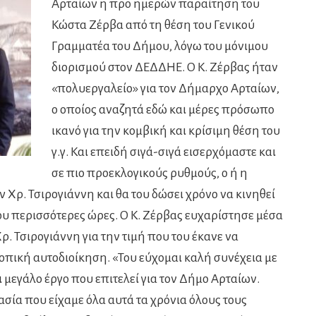
Αρταίων η προ ημερών παραίτηση του
Κώστα Ζέρβα από τη θέση του Γενικού
Γραμματέα του Δήμου, λόγω του μόνιμου
διορισμού στον ΔΕΔΔΗΕ. Ο Κ. Ζέρβας ήταν
«πολυεργαλείο» για τον Δήμαρχο Αρταίων,
ο οποίος αναζητά εδώ και μέρες πρόσωπο
ικανό για την κομβική και κρίσιμη θέση του
γ.γ. Και επειδή σιγά-σιγά εισερχόμαστε και
σε πιο προεκλογικούς ρυθμούς, ο ή η
Χρ. Τσιρογιάννη και θα του δώσει χρόνο να κινηθεί
ου περισσότερες ώρες. Ο Κ. Ζέρβας ευχαρίστησε μέσα
ρ. Τσιρογιάννη για την τιμή που του έκανε να
οπική αυτοδιοίκηση. «Του εύχομαι καλή συνέχεια με
ι μεγάλο έργο που επιτελεί για τον Δήμο Αρταίων.
σία που είχαμε όλα αυτά τα χρόνια όλους τους