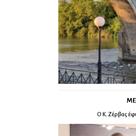
ΜΕ
Ο Κ. Ζέρβας έφυ