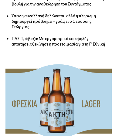
βουλή για την αναθεώρηση του Συντάγματος
Όταν η συναλλαγή δηλώνεται, αλλά η πληρωμή
δημιουργεί πρόβλημα – γράφει ο Θεοδόσης
Γεώργιος
ΠΑΣ Πρέβεζα: Με εργομετρικά και υψηλές
απαιτήσεις ξεκίνησε η προετοιμασία για τη Γ’ Εθνική