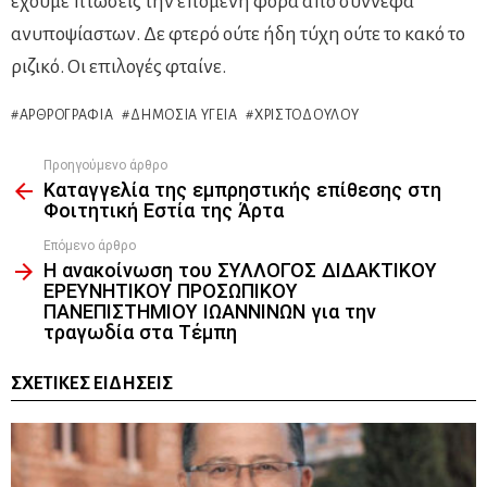
έχουμε πτώσεις την επόμενη φορά από σύννεφα
ανυποψίαστων. Δε φτερό ούτε ήδη τύχη ούτε το κακό το
ριζικό. Οι επιλογές φταίνε.
ΑΡΘΡΟΓΡΑΦΊΑ
ΔΗΜΌΣΙΑ ΥΓΕΊΑ
ΧΡΙΣΤΟΔΟΎΛΟΥ
Προηγούμενο άρθρο
See
Καταγγελία της εμπρηστικής επίθεσης στη
more
Φοιτητική Εστία της Άρτα
Επόμενο άρθρο
Η ανακοίνωση του ΣΥΛΛΟΓΟΣ ΔΙΔΑΚΤΙΚΟΥ
ΕΡΕΥΝΗΤΙΚΟΥ ΠΡΟΣΩΠΙΚΟΥ
ΠΑΝΕΠΙΣΤΗΜΙΟΥ ΙΩΑΝΝΙΝΩΝ για την
τραγωδία στα Τέμπη
ΣΧΕΤΙΚΈΣ ΕΙΔΉΣΕΙΣ