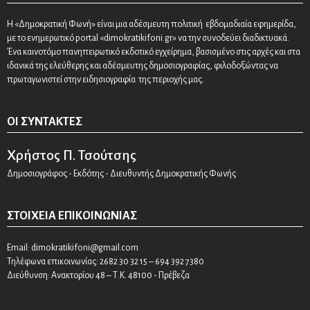
Η «Δημοκρατική Φωνή» είναι μια αδέσμευτη πολιτική εβδομαδιαία εφημερίδα,
με το ενημερωτικό portal «dimokratikifoni.gr» να την συνοδεύει διαδικτυακά.
Ένα καινοτόμο πανηπειρωτικό εκδοτικό εγχείρημα, βασισμένο στις αρχές και στα
ιδανικά της ελεύθερης και αδέσμευτης δημοσιογραφίας, φιλοδοξώντας να
πρωταγωνιστεί στην ειδησιογραφία της περιοχής μας.
ΟΙ ΣΥΝΤΆΚΤΕΣ
Χρήστος Π. Τσούτσης
Δημοσιογράφος - Εκδότης - Διευθυντής Δημοκρατικής Φωνής
ΣΤΟΙΧΕΊΑ ΕΠΙΚΟΙΝΩΝΊΑΣ
Email:
dimokratikifoni@gmail.com
Τηλέφωνα επικοινωνίας: 2682 30 32 15 – 694 392 7380
Διεύθυνση: Ανακτορίου 48 – Τ.Κ. 48100 - Πρέβεζα