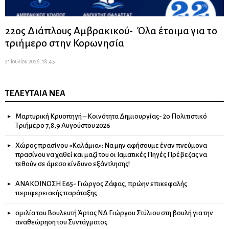
22ος Διάπλους Αμβρακικού- Όλα έτοιμα για το
τριήμερο στην Κορωνησία
21 Ιουλίου 2026, 18:45
ΤΕΛΕΥΤΑΊΑ ΝΈΑ
Μαρτυρική Κρυοπηγή – Κοινότητα Δημιουργίας- 2ο Πολιτιστικό
Τριήμερο 7,8,9 Αυγούστου 2026
Χώρος πρασίνου «Καλάμια»: Να μην αφήσουμε έναν πνεύμονα
πρασίνου να χαθεί και μαζί του οι Ιαματικές Πηγές Πρέβεζας να
τεθούν σε άμεσο κίνδυνο εξάντλησης!
ΑΝΑΚΟΙΝΩΣΗ Ε65- Γιώργος Ζάψας, πρώην επικεφαλής
περιφερειακής παράταξης
ομιλία του Βουλευτή Άρτας ΝΔ Γιώργου Στύλιου στη βουλή για την
αναθεώρηση του Συντάγματος