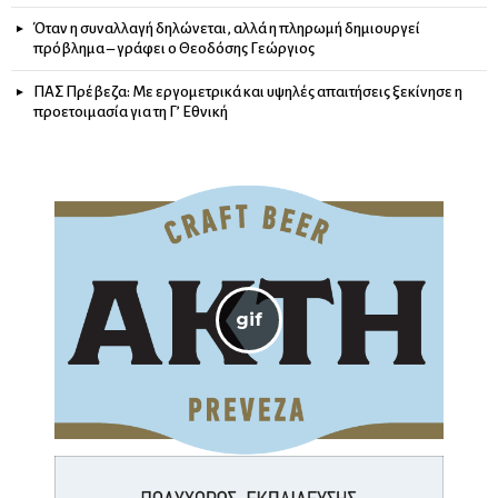
Όταν η συναλλαγή δηλώνεται, αλλά η πληρωμή δημιουργεί
πρόβλημα – γράφει ο Θεοδόσης Γεώργιος
ΠΑΣ Πρέβεζα: Με εργομετρικά και υψηλές απαιτήσεις ξεκίνησε η
προετοιμασία για τη Γ’ Εθνική