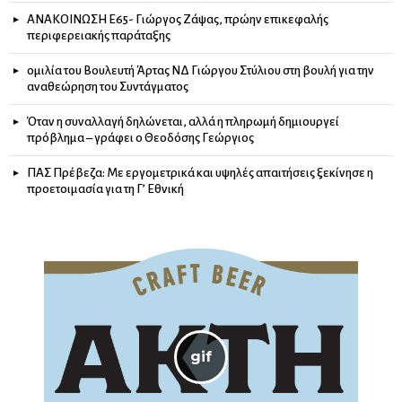
ΑΝΑΚΟΙΝΩΣΗ Ε65- Γιώργος Ζάψας, πρώην επικεφαλής
περιφερειακής παράταξης
ομιλία του Βουλευτή Άρτας ΝΔ Γιώργου Στύλιου στη βουλή για την
αναθεώρηση του Συντάγματος
Όταν η συναλλαγή δηλώνεται, αλλά η πληρωμή δημιουργεί
πρόβλημα – γράφει ο Θεοδόσης Γεώργιος
ΠΑΣ Πρέβεζα: Με εργομετρικά και υψηλές απαιτήσεις ξεκίνησε η
προετοιμασία για τη Γ’ Εθνική