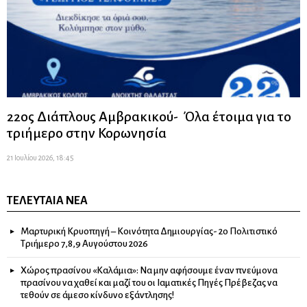
22ος Διάπλους Αμβρακικού- Όλα έτοιμα για το
τριήμερο στην Κορωνησία
21 Ιουλίου 2026, 18:45
ΤΕΛΕΥΤΑΊΑ ΝΈΑ
Μαρτυρική Κρυοπηγή – Κοινότητα Δημιουργίας- 2ο Πολιτιστικό
Τριήμερο 7,8,9 Αυγούστου 2026
Χώρος πρασίνου «Καλάμια»: Να μην αφήσουμε έναν πνεύμονα
πρασίνου να χαθεί και μαζί του οι Ιαματικές Πηγές Πρέβεζας να
τεθούν σε άμεσο κίνδυνο εξάντλησης!