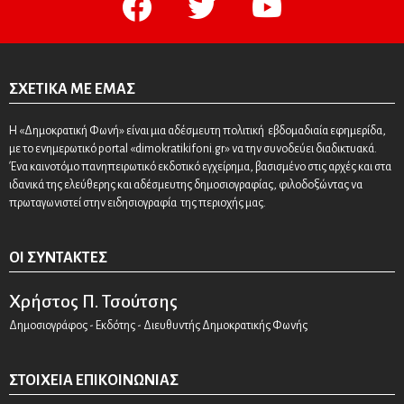
ΣΧΕΤΙΚΆ ΜΕ ΕΜΆΣ
Η «Δημοκρατική Φωνή» είναι μια αδέσμευτη πολιτική εβδομαδιαία εφημερίδα,
με το ενημερωτικό portal «dimokratikifoni.gr» να την συνοδεύει διαδικτυακά.
Ένα καινοτόμο πανηπειρωτικό εκδοτικό εγχείρημα, βασισμένο στις αρχές και στα
ιδανικά της ελεύθερης και αδέσμευτης δημοσιογραφίας, φιλοδοξώντας να
πρωταγωνιστεί στην ειδησιογραφία της περιοχής μας.
ΟΙ ΣΥΝΤΆΚΤΕΣ
Χρήστος Π. Τσούτσης
Δημοσιογράφος - Εκδότης - Διευθυντής Δημοκρατικής Φωνής
ΣΤΟΙΧΕΊΑ ΕΠΙΚΟΙΝΩΝΊΑΣ