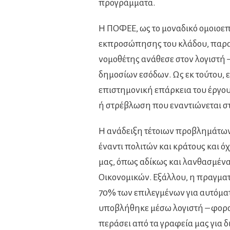
προγράμματα.
Η ΠΟΦΕΕ, ως το μοναδικό ομοιοε
εκπροσώπησης του κλάδου, παραμ
νομοθέτης ανάθεσε στον λογιστή
δημοσίων εσόδων. Ως εκ τούτου, 
επιστημονική επάρκεια του έργο
ή στρέβλωση που εναντιώνεται στ
Η ανάδειξη τέτοιων προβλημάτω
έναντι πολιτών και κράτους και 
μας, όπως αδίκως και λανθασμέν
Οικονομικών. Εξάλλου, η πραγματι
70% των επιλεγμένων για αυτόμ
υποβλήθηκε μέσω λογιστή – φορο
περάσει από τα γραφεία μας για