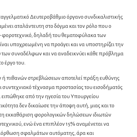
παγγελματικό Δευτεροβάθμιο όργανο συνδικαλιστικής
ένει αταλάντευτη στο δόγμα και τον ρόλο που ο
 – φοροτεχνικό, δηλαδή του θεματοφύλακα των
είναι υποχρεωμένη να προάγει και να υποστηρίζει την
υ των συναδέλφων και να αναδεικνύει κάθε πρόβλημα
ο έργο του.
ν ή πιθανών στρεβλώσεων αποτελεί πράξη ευθύνης
όχι συντεχνιακό τέχνασμα προστασίας του εισοδήματός
α ειπώθηκε από την ηγεσία του Υπουργείου
κότητα δεν δικαίωσε την άποψη αυτή, μιας και το
ατη εκκαθάριση φορολογικών δηλώσεων ιδιωτών
τεχνικού, ενώ ένα επιπλέον 15% αναμένεται να
 διόρθωση σφαλμάτων αυτόματης, άρα και