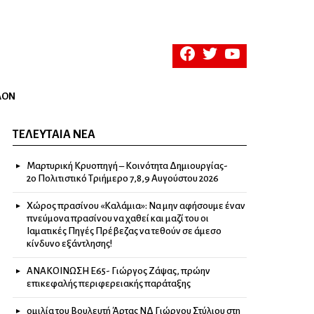
facebook
twitter
youtube
ΛΟΝ
ΤΕΛΕΥΤΑΊΑ ΝΈΑ
Μαρτυρική Κρυοπηγή – Κοινότητα Δημιουργίας-
2ο Πολιτιστικό Τριήμερο 7,8,9 Αυγούστου 2026
Χώρος πρασίνου «Καλάμια»: Να μην αφήσουμε έναν
πνεύμονα πρασίνου να χαθεί και μαζί του οι
Ιαματικές Πηγές Πρέβεζας να τεθούν σε άμεσο
κίνδυνο εξάντλησης!
ΑΝΑΚΟΙΝΩΣΗ Ε65- Γιώργος Ζάψας, πρώην
επικεφαλής περιφερειακής παράταξης
ομιλία του Βουλευτή Άρτας ΝΔ Γιώργου Στύλιου στη