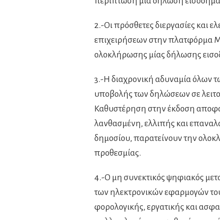
περίπτωση μία δήλωση εισοδήμα
2.-Οι πρόσθετες διεργασίες και 
επιχειρήσεων στην πλατφόρμα M
ολοκλήρωσης μίας δήλωσης εισο
3.-Η διαχρονική αδυναμία όλων 
υποβολής των δηλώσεων σε λειτο
Καθυστέρηση στην έκδοση αποφάσ
λανθασμένη, ελλιπής και επαναλ
δημοσίου, παρατείνουν την ολοκ
προθεσμίας.
4.-Ο μη συνεκτικός ψηφιακός μετ
των ηλεκτρονικών εφαρμογών του
φορολογικής, εργατικής και ασφα