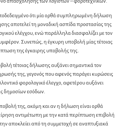
νο απασχόλησης των λογιστών – φοροτεχνικών.
 αποδεδειγμένο ότι μία ορθά συμπληρωμένη δήλωση
ησης αποτελεί τη μοναδική ασπίδα προστασίας της
γικού ελέγχου, ενώ παράλληλα διασφαλίζει με τον
υμφέρον. Συνεπώς, η έγκυρη υποβολή μίας τέτοιας
ίπτωση της έγκαιρης υποβολής της.
οβολή τέτοιας δήλωσης αυξάνει σημαντικά τον
ρωσής της, γεγονός που αφενός παράγει κυρώσεις
λλοντικό φορολογικό έλεγχο, αφετέρου αυξάνει
ας δημοσίων εσόδων.
ποβολή της, ακόμη και αν η δήλωση είναι ορθά
ίρηση αντιμέτωπη με την κατά περίπτωση επιβολή
 την αποκλείει από τη συμμετοχή σε αναπτυξιακά