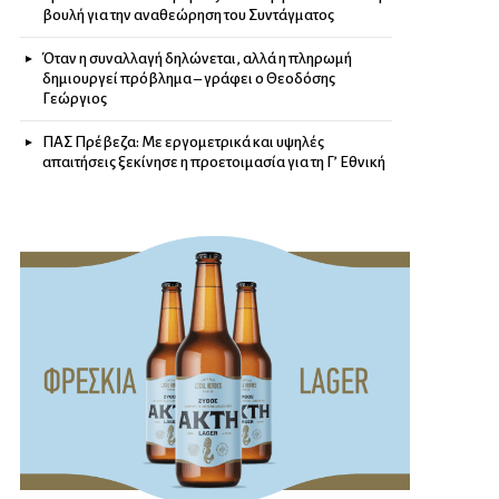
βουλή για την αναθεώρηση του Συντάγματος
Όταν η συναλλαγή δηλώνεται, αλλά η πληρωμή
δημιουργεί πρόβλημα – γράφει ο Θεοδόσης
Γεώργιος
ΠΑΣ Πρέβεζα: Με εργομετρικά και υψηλές
απαιτήσεις ξεκίνησε η προετοιμασία για τη Γ’ Εθνική