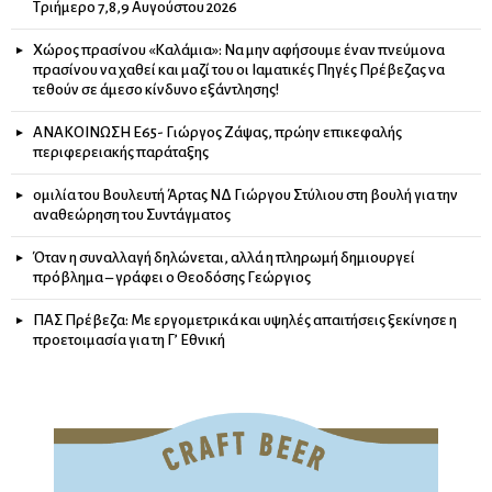
Τριήμερο 7,8,9 Αυγούστου 2026
Χώρος πρασίνου «Καλάμια»: Να μην αφήσουμε έναν πνεύμονα
πρασίνου να χαθεί και μαζί του οι Ιαματικές Πηγές Πρέβεζας να
τεθούν σε άμεσο κίνδυνο εξάντλησης!
ΑΝΑΚΟΙΝΩΣΗ Ε65- Γιώργος Ζάψας, πρώην επικεφαλής
περιφερειακής παράταξης
ομιλία του Βουλευτή Άρτας ΝΔ Γιώργου Στύλιου στη βουλή για την
αναθεώρηση του Συντάγματος
Όταν η συναλλαγή δηλώνεται, αλλά η πληρωμή δημιουργεί
πρόβλημα – γράφει ο Θεοδόσης Γεώργιος
ΠΑΣ Πρέβεζα: Με εργομετρικά και υψηλές απαιτήσεις ξεκίνησε η
προετοιμασία για τη Γ’ Εθνική