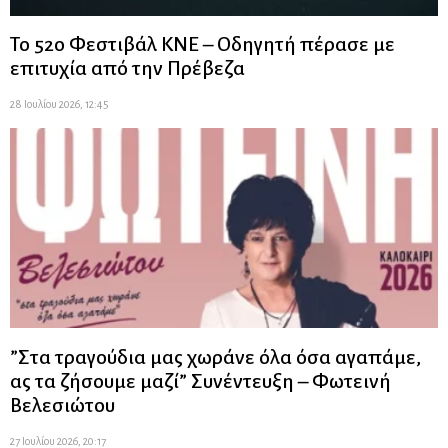
Το 52ο Φεστιβάλ ΚΝΕ – Οδηγητή πέρασε με
επιτυχία από την Πρέβεζα
28 Ιουλίου 2026, 12:45
”Στα τραγούδια μας χωράνε όλα όσα αγαπάμε,
ας τα ζήσουμε μαζί” Συνέντευξη – Φωτεινή
Βελεσιώτου
27 Ιουλίου 2026, 20:17