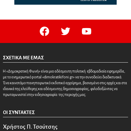
facebook
twitter
youtube
ΣΧΕΤΙΚΆ ΜΕ ΕΜΆΣ
Η «Δημοκρατική Φωνή» είναι μια αδέσμευτη πολιτική εβδομαδιαία εφημερίδα,
με το ενημερωτικό portal «dimokratikifoni.gr» να την συνοδεύει διαδικτυακά.
Ένα καινοτόμο πανηπειρωτικό εκδοτικό εγχείρημα, βασισμένο στις αρχές και στα
ιδανικά της ελεύθερης και αδέσμευτης δημοσιογραφίας, φιλοδοξώντας να
πρωταγωνιστεί στην ειδησιογραφία της περιοχής μας.
ΟΙ ΣΥΝΤΆΚΤΕΣ
Χρήστος Π. Τσούτσης