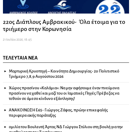
22ος Διάπλους Αμβρακικού- Όλα έτοιμα για το
τριήμερο στην Κορωνησία
21 Ιουλίου 2026, 18:45
ΤΕΛΕΥΤΑΊΑ ΝΈΑ
Μαρτυρική Κρυοπηγή – Κοινότητα Δημιουργίας- 2ο Πολιτιστικό
Τριήμερο 7,8,9 Αυγούστου 2026
Χώρος πρασίνου «Καλάμια»: Να μην αφήσουμε έναν πνεύμονα
πρασίνου να χαθεί και μαζί του οι Ιαματικές Πηγές Πρέβεζας να
τεθούν σε άμεσο κίνδυνο εξάντλησης!
ΑΝΑΚΟΙΝΩΣΗ Ε65- Γιώργος Ζάψας, πρώην επικεφαλής
περιφερειακής παράταξης
ομιλία του Βουλευτή Άρτας ΝΔ Γιώργου Στύλιου στη βουλή για την