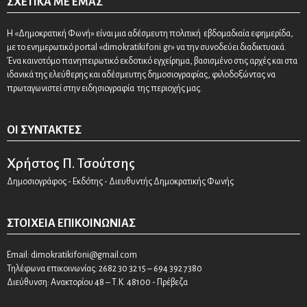
ΣΧΕΤΙΚΆ ΜΕ ΕΜΆΣ
Η «Δημοκρατική Φωνή» είναι μια αδέσμευτη πολιτική εβδομαδιαία εφημερίδα,
με το ενημερωτικό portal «dimokratikifoni.gr» να την συνοδεύει διαδικτυακά.
Ένα καινοτόμο πανηπειρωτικό εκδοτικό εγχείρημα, βασισμένο στις αρχές και στα
ιδανικά της ελεύθερης και αδέσμευτης δημοσιογραφίας, φιλοδοξώντας να
πρωταγωνιστεί στην ειδησιογραφία της περιοχής μας.
ΟΙ ΣΥΝΤΆΚΤΕΣ
Χρήστος Π. Τσούτσης
Δημοσιογράφος - Εκδότης - Διευθυντής Δημοκρατικής Φωνής
ΣΤΟΙΧΕΊΑ ΕΠΙΚΟΙΝΩΝΊΑΣ
Email:
dimokratikifoni@gmail.com
Τηλέφωνα επικοινωνίας: 2682 30 32 15 – 694 392 7380
Διεύθυνση: Ανακτορίου 48 – Τ.Κ. 48100 - Πρέβεζα