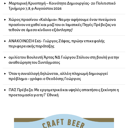
Μαρτυρική Κρυοπηγή – Κοινότητα Δημιουργίας- 2ο Πολιτιστικό
Τριήμερο 7,8,9 Αυγούστου 2026
Χώρος πρασίνου «Καλάμια»: Να μην αφήσουμε έναν πνεύμονα
πρασίνου να χαθεί και μαζί του οι Ιαματικές Πηγές Πρέβεζας να
τεθούν σε άμεσο κίνδυνο εξάντλησης!
ΑΝΑΚΟΙΝΩΣΗ Ε65- Γιώργος Ζάψας, πρώην επικεφαλής
περιφερειακής παράταξης
ομιλία του Βουλευτή Άρτας ΝΔ Γιώργου Στύλιου στη βουλή για την
αναθεώρηση του Συντάγματος
Όταν η συναλλαγή δηλώνεται, αλλά η πληρωμή δημιουργεί
πρόβλημα – γράφει ο Θεοδόσης Γεώργιος
ΠΑΣ Πρέβεζα: Με εργομετρικά και υψηλές απαιτήσεις ξεκίνησε η
προετοιμασία για τη Γ’ Εθνική