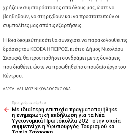
χρήζουν συμπαράστασης από όλους μας, ώστε να
βοηθηθούν, να στηριχθούν και να προστατευτούν οι
συμπολίτες μας από τις εξαρτήσεις.
Η ίδια δεσμεύτηκε ότι θα συνεχίσει να παρακολουθεί τις
δράσεις του ΚΕΘΕΑ ΗΠΕΙΡΟΣ, κι ότι ο Δήμος Νικολάου
Σκουφά, θα προσπαθήσει συνδράμει με τις δυνάμεις
που διαθέτει, ώστε να προωθηθεί το σπουδαίο έργο του
Κέντρου.
ΆΡΤΑ
ΔΉΜΟΣ ΝΙΚΟΛΆΟΥ ΣΚΟΥΦΆ
Προηγούμενο άρθρο
See
Με ιδιαίτερη επιτυχία πραγματοποιήθηκε
more
η ενημερωτική εκδήλωση για τα Νέα
Υγειονομικά Πρωτόκολλα 2021 στην οποία
συμμετείχε η Υφυπουργός Τουρισμού κα
Σοφία Ζαχαρακη