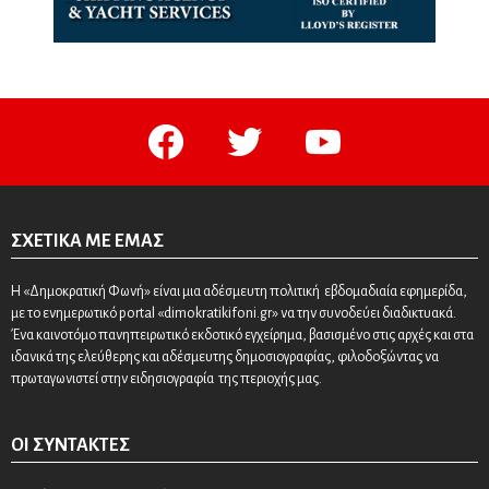
facebook
twitter
youtube
ΣΧΕΤΙΚΆ ΜΕ ΕΜΆΣ
Η «Δημοκρατική Φωνή» είναι μια αδέσμευτη πολιτική εβδομαδιαία εφημερίδα,
με το ενημερωτικό portal «dimokratikifoni.gr» να την συνοδεύει διαδικτυακά.
Ένα καινοτόμο πανηπειρωτικό εκδοτικό εγχείρημα, βασισμένο στις αρχές και στα
ιδανικά της ελεύθερης και αδέσμευτης δημοσιογραφίας, φιλοδοξώντας να
πρωταγωνιστεί στην ειδησιογραφία της περιοχής μας.
ΟΙ ΣΥΝΤΆΚΤΕΣ