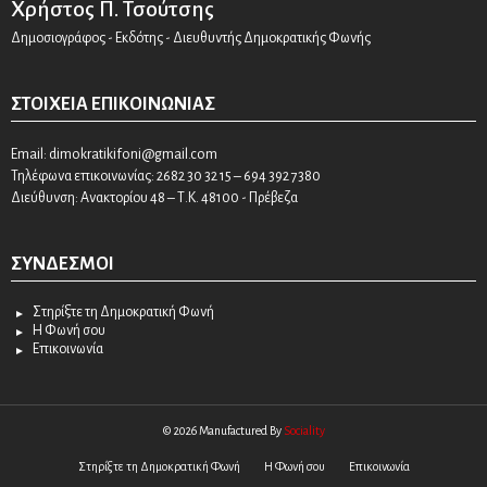
Χρήστος Π. Τσούτσης
Δημοσιογράφος - Εκδότης - Διευθυντής Δημοκρατικής Φωνής
ΣΤΟΙΧΕΊΑ ΕΠΙΚΟΙΝΩΝΊΑΣ
Email:
dimokratikifoni@gmail.com
Τηλέφωνα επικοινωνίας: 2682 30 32 15 – 694 392 7380
Διεύθυνση: Ανακτορίου 48 – Τ.Κ. 48100 - Πρέβεζα
ΣΎΝΔΕΣΜΟΙ
Στηρίξτε τη Δημοκρατική Φωνή
Η Φωνή σου
Επικοινωνία
© 2026 Manufactured By
Sociality
Στηρίξτε τη Δημοκρατική Φωνή
Η Φωνή σου
Επικοινωνία