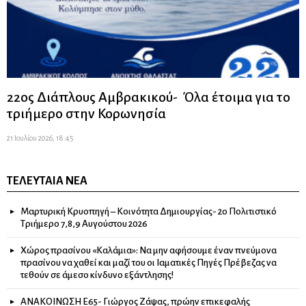
22ος Διάπλους Αμβρακικού- Όλα έτοιμα για το
τριήμερο στην Κορωνησία
21 Ιουλίου 2026, 18:45
ΤΕΛΕΥΤΑΊΑ ΝΈΑ
Μαρτυρική Κρυοπηγή – Κοινότητα Δημιουργίας- 2ο Πολιτιστικό
Τριήμερο 7,8,9 Αυγούστου 2026
Χώρος πρασίνου «Καλάμια»: Να μην αφήσουμε έναν πνεύμονα
πρασίνου να χαθεί και μαζί του οι Ιαματικές Πηγές Πρέβεζας να
τεθούν σε άμεσο κίνδυνο εξάντλησης!
ΑΝΑΚΟΙΝΩΣΗ Ε65- Γιώργος Ζάψας, πρώην επικεφαλής