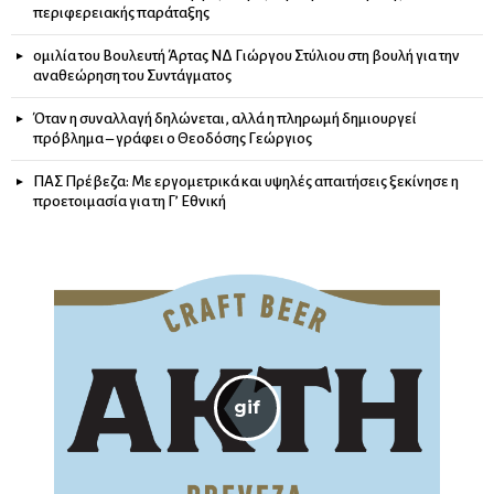
περιφερειακής παράταξης
ομιλία του Βουλευτή Άρτας ΝΔ Γιώργου Στύλιου στη βουλή για την
αναθεώρηση του Συντάγματος
Όταν η συναλλαγή δηλώνεται, αλλά η πληρωμή δημιουργεί
πρόβλημα – γράφει ο Θεοδόσης Γεώργιος
ΠΑΣ Πρέβεζα: Με εργομετρικά και υψηλές απαιτήσεις ξεκίνησε η
προετοιμασία για τη Γ’ Εθνική