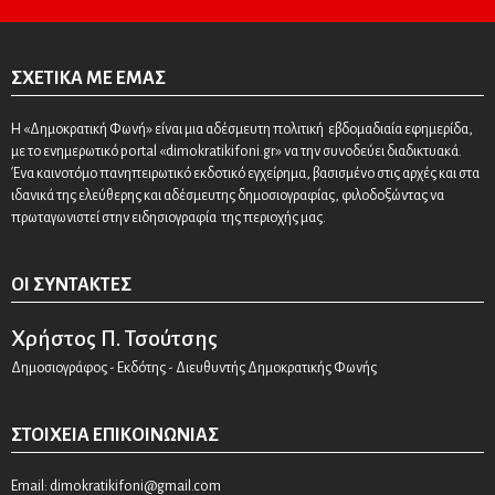
ΣΧΕΤΙΚΆ ΜΕ ΕΜΆΣ
Η «Δημοκρατική Φωνή» είναι μια αδέσμευτη πολιτική εβδομαδιαία εφημερίδα,
με το ενημερωτικό portal «dimokratikifoni.gr» να την συνοδεύει διαδικτυακά.
Ένα καινοτόμο πανηπειρωτικό εκδοτικό εγχείρημα, βασισμένο στις αρχές και στα
ιδανικά της ελεύθερης και αδέσμευτης δημοσιογραφίας, φιλοδοξώντας να
πρωταγωνιστεί στην ειδησιογραφία της περιοχής μας.
ΟΙ ΣΥΝΤΆΚΤΕΣ
Χρήστος Π. Τσούτσης
Δημοσιογράφος - Εκδότης - Διευθυντής Δημοκρατικής Φωνής
ΣΤΟΙΧΕΊΑ ΕΠΙΚΟΙΝΩΝΊΑΣ
Email:
dimokratikifoni@gmail.com