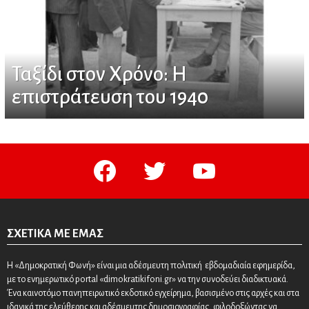
Ταξίδι στον Χρόνο: Η
επιστράτευση του 1940
facebook
twitter
youtube
ΣΧΕΤΙΚΆ ΜΕ ΕΜΆΣ
Η «Δημοκρατική Φωνή» είναι μια αδέσμευτη πολιτική εβδομαδιαία εφημερίδα,
με το ενημερωτικό portal «dimokratikifoni.gr» να την συνοδεύει διαδικτυακά.
Ένα καινοτόμο πανηπειρωτικό εκδοτικό εγχείρημα, βασισμένο στις αρχές και στα
ιδανικά της ελεύθερης και αδέσμευτης δημοσιογραφίας, φιλοδοξώντας να