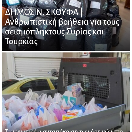
ΔΗΜΟΣ Ν. ΣΚΟΥΦΑ |
Ανθρωπιστική βοήθεια για τους
σεισμόπληκτους Συρίας και
Τουρκίας
Συγκινητική η ανταπόκριση των Αρτινών στο