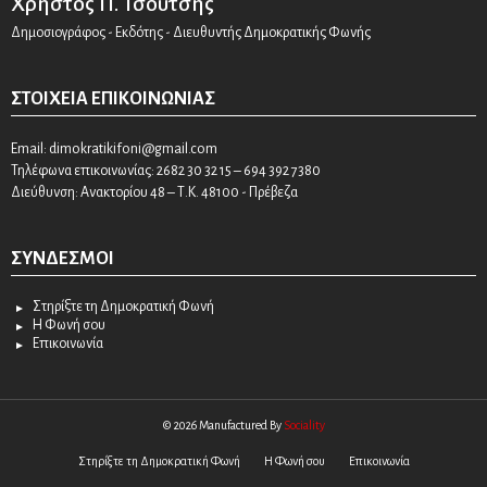
Χρήστος Π. Τσούτσης
Δημοσιογράφος - Εκδότης - Διευθυντής Δημοκρατικής Φωνής
ΣΤΟΙΧΕΊΑ ΕΠΙΚΟΙΝΩΝΊΑΣ
Email:
dimokratikifoni@gmail.com
Τηλέφωνα επικοινωνίας: 2682 30 32 15 – 694 392 7380
Διεύθυνση: Ανακτορίου 48 – Τ.Κ. 48100 - Πρέβεζα
ΣΎΝΔΕΣΜΟΙ
Στηρίξτε τη Δημοκρατική Φωνή
Η Φωνή σου
Επικοινωνία
© 2026 Manufactured By
Sociality
Στηρίξτε τη Δημοκρατική Φωνή
Η Φωνή σου
Επικοινωνία