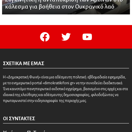
κάλεσμα για βοήθεια στον Ουκρανικό λαό
facebook
twitter
youtube
ΣΧΕΤΙΚΆ ΜΕ ΕΜΆΣ
Η «Δημοκρατική Φωνή» είναι μια αδέσμευτη πολιτική εβδομαδιαία εφημερίδα,
με το ενημερωτικό portal «dimokratikifoni.gr» να την συνοδεύει διαδικτυακά.
Ένα καινοτόμο πανηπειρωτικό εκδοτικό εγχείρημα, βασισμένο στις αρχές και στα
ιδανικά της ελεύθερης και αδέσμευτης δημοσιογραφίας, φιλοδοξώντας να
πρωταγωνιστεί στην ειδησιογραφία της περιοχής μας.
ΟΙ ΣΥΝΤΆΚΤΕΣ