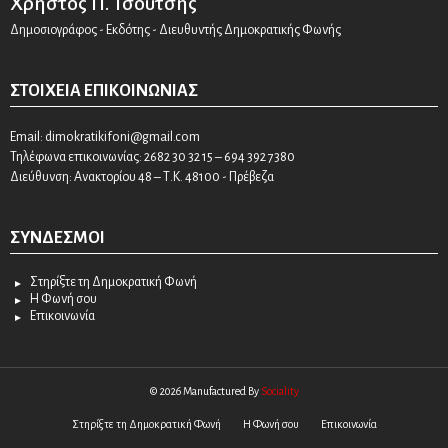
Χρήστος Π. Τσούτσης
Δημοσιογράφος - Εκδότης - Διευθυντής Δημοκρατικής Φωνής
ΣΤΟΙΧΕΊΑ ΕΠΙΚΟΙΝΩΝΊΑΣ
Email:
dimokratikifoni@gmail.com
Τηλέφωνα επικοινωνίας: 2682 30 32 15 – 694 392 7380
Διεύθυνση: Ανακτορίου 48 – Τ.Κ. 48100 - Πρέβεζα
ΣΎΝΔΕΣΜΟΙ
Στηρίξτε τη Δημοκρατική Φωνή
Η Φωνή σου
Επικοινωνία
© 2026 Manufactured By
Sociality
Στηρίξτε τη Δημοκρατική Φωνή
Η Φωνή σου
Επικοινωνία