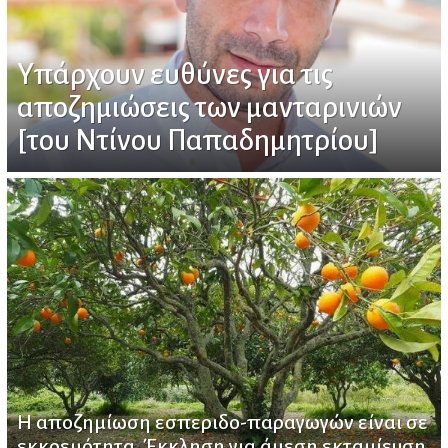
Υπάρχουν ευθύνες για τις
αποζημιώσεις των μανταρινιών
[του Ντίνου Παπαδημητρίου]
Η αποζημίωση εσπεριδο-παραγωγών είναι σε
εκκρεμότητα. Έκκληση για άμεση εκταμίευση.