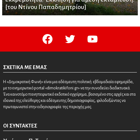
[του Ντίνου Παπαδημητρίου]
facebook
twitter
youtube
ΣΧΕΤΙΚΆ ΜΕ ΕΜΆΣ
Η «Δημοκρατική Φωνή» είναι μια αδέσμευτη πολιτική εβδομαδιαία εφημερίδα,
με το ενημερωτικό portal «dimokratikifoni.gr» να την συνοδεύει διαδικτυακά.
Ένα καινοτόμο πανηπειρωτικό εκδοτικό εγχείρημα, βασισμένο στις αρχές και στα
ιδανικά της ελεύθερης και αδέσμευτης δημοσιογραφίας, φιλοδοξώντας να
πρωταγωνιστεί στην ειδησιογραφία της περιοχής μας.
ΟΙ ΣΥΝΤΆΚΤΕΣ