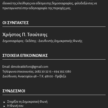
ιδανικά της ελεύθερης και αδέσμευτης δημοσιογραφίας, φιλοδοξώντας να
πρωταγωνιστεί στην ειδησιογραφία της περιοχής μας.
ΟΙ ΣΥΝΤΆΚΤΕΣ
Χρήστος Π. Τσούτσης
Δημοσιογράφος - Εκδότης - Διευθυντής Δημοκρατικής Φωνής
ΣΤΟΙΧΕΊΑ ΕΠΙΚΟΙΝΩΝΊΑΣ
Email:
dimokratikifoni@gmail.com
Τηλέφωνα επικοινωνίας: 2682 30 32 15 – 694 392 7380
Διεύθυνση: Ανακτορίου 48 – Τ.Κ. 48100 - Πρέβεζα
ΣΎΝΔΕΣΜΟΙ
Στηρίξτε τη Δημοκρατική Φωνή
Η Φωνή σου