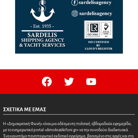
facebook
twitter
youtube
ΣΧΕΤΙΚΆ ΜΕ ΕΜΆΣ
Η «Δημοκρατική Φωνή» είναι μια αδέσμευτη πολιτική εβδομαδιαία εφημερίδα,
με το ενημερωτικό portal «dimokratikifoni.gr» να την συνοδεύει διαδικτυακά.
Ένα καινοτόμο πανηπειρωτικό εκδοτικό εγχείρημα, βασισμένο στις αρχές και στα