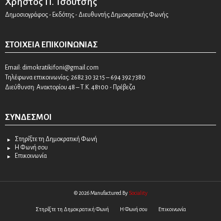
Χρήστος Π. Τσούτσης
Δημοσιογράφος - Εκδότης - Διευθυντής Δημοκρατικής Φωνής
ΣΤΟΙΧΕΊΑ ΕΠΙΚΟΙΝΩΝΊΑΣ
Email:
dimokratikifoni@gmail.com
Τηλέφωνα επικοινωνίας: 2682 30 32 15 – 694 392 7380
Διεύθυνση: Ανακτορίου 48 – Τ.Κ. 48100 - Πρέβεζα
ΣΎΝΔΕΣΜΟΙ
Στηρίξτε τη Δημοκρατική Φωνή
Η Φωνή σου
Επικοινωνία
© 2026 Manufactured By
Sociality
Στηρίξτε τη Δημοκρατική Φωνή
Η Φωνή σου
Επικοινωνία