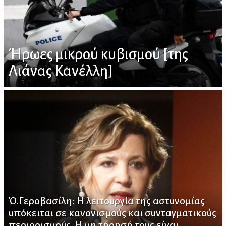
Ήρωες μικρού κυβισμού [της
Λιάνας Κανέλλη]
Ό.Γεροβασίλη: Η ​λειτουργία ​της αστυνομίας ​
υπόκειται σε κανονισμούς και συνταγματικούς
περιορισμούς​.​​ Η μη τήρησή τους είναι