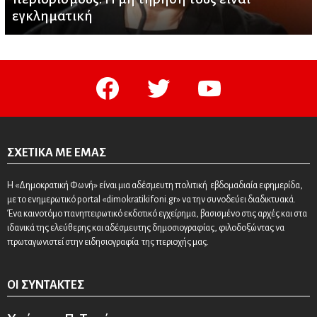
εγκληματική
facebook
twitter
youtube
ΣΧΕΤΙΚΆ ΜΕ ΕΜΆΣ
Η «Δημοκρατική Φωνή» είναι μια αδέσμευτη πολιτική εβδομαδιαία εφημερίδα,
με το ενημερωτικό portal «dimokratikifoni.gr» να την συνοδεύει διαδικτυακά.
Ένα καινοτόμο πανηπειρωτικό εκδοτικό εγχείρημα, βασισμένο στις αρχές και στα
ιδανικά της ελεύθερης και αδέσμευτης δημοσιογραφίας, φιλοδοξώντας να
πρωταγωνιστεί στην ειδησιογραφία της περιοχής μας.
ΟΙ ΣΥΝΤΆΚΤΕΣ