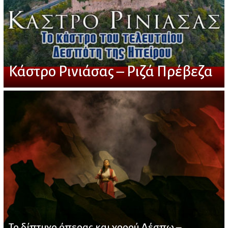
Κάστρο Ρινιάσας – Ριζά Πρέβεζα
Το δίπτυχο όπερας και χορού Δέσπω –