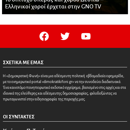
Ελληνικοί χοροί έρχεται στην GNO TV
facebook
twitter
youtube
ΣΧΕΤΙΚΆ ΜΕ ΕΜΆΣ
Η «Δημοκρατική Φωνή» είναι μια αδέσμευτη πολιτική εβδομαδιαία εφημερίδα,
με το ενημερωτικό portal «dimokratikifoni.gr» να την συνοδεύει διαδικτυακά.
Ένα καινοτόμο πανηπειρωτικό εκδοτικό εγχείρημα, βασισμένο στις αρχές και στα
ιδανικά της ελεύθερης και αδέσμευτης δημοσιογραφίας, φιλοδοξώντας να
πρωταγωνιστεί στην ειδησιογραφία της περιοχής μας.
ΟΙ ΣΥΝΤΆΚΤΕΣ