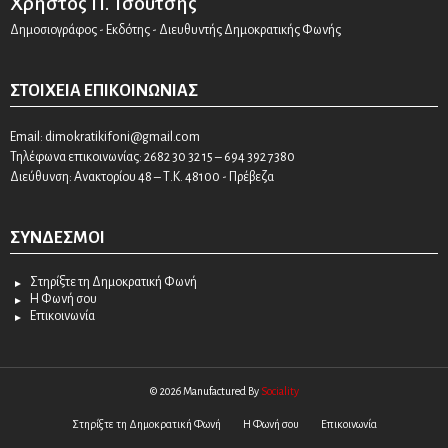
Χρήστος Π. Τσούτσης
Δημοσιογράφος - Εκδότης - Διευθυντής Δημοκρατικής Φωνής
ΣΤΟΙΧΕΊΑ ΕΠΙΚΟΙΝΩΝΊΑΣ
Email:
dimokratikifoni@gmail.com
Τηλέφωνα επικοινωνίας: 2682 30 32 15 – 694 392 7380
Διεύθυνση: Ανακτορίου 48 – Τ.Κ. 48100 - Πρέβεζα
ΣΎΝΔΕΣΜΟΙ
Στηρίξτε τη Δημοκρατική Φωνή
Η Φωνή σου
Επικοινωνία
© 2026 Manufactured By
Sociality
Στηρίξτε τη Δημοκρατική Φωνή
Η Φωνή σου
Επικοινωνία