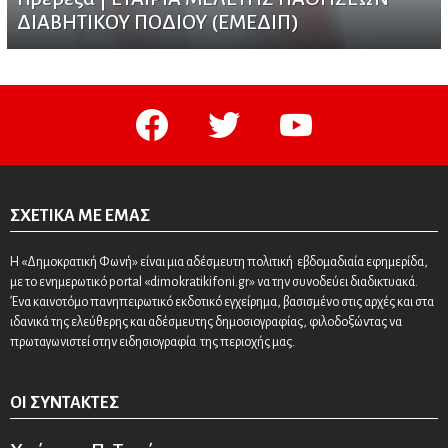
ΔΙΑΒΗΤΙΚΟΥ ΠΟΔΙΟΥ (ΕΜΕΔΙΠ)
facebook
twitter
youtube
ΣΧΕΤΙΚΆ ΜΕ ΕΜΆΣ
Η «Δημοκρατική Φωνή» είναι μια αδέσμευτη πολιτική εβδομαδιαία εφημερίδα,
με το ενημερωτικό portal «dimokratikifoni.gr» να την συνοδεύει διαδικτυακά.
Ένα καινοτόμο πανηπειρωτικό εκδοτικό εγχείρημα, βασισμένο στις αρχές και στα
ιδανικά της ελεύθερης και αδέσμευτης δημοσιογραφίας, φιλοδοξώντας να
πρωταγωνιστεί στην ειδησιογραφία της περιοχής μας.
ΟΙ ΣΥΝΤΆΚΤΕΣ