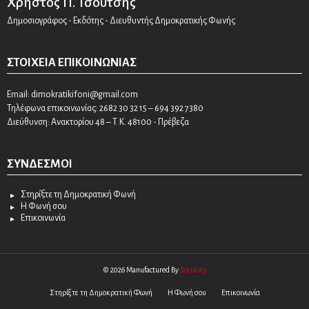
Χρήστος Π. Τσούτσης
Δημοσιογράφος - Εκδότης - Διευθυντής Δημοκρατικής Φωνής
ΣΤΟΙΧΕΊΑ ΕΠΙΚΟΙΝΩΝΊΑΣ
Email:
dimokratikifoni@gmail.com
Τηλέφωνα επικοινωνίας: 2682 30 32 15 – 694 392 7380
Διεύθυνση: Ανακτορίου 48 – Τ.Κ. 48100 - Πρέβεζα
ΣΎΝΔΕΣΜΟΙ
Στηρίξτε τη Δημοκρατική Φωνή
Η Φωνή σου
Επικοινωνία
© 2026 Manufactured By
Sociality
Στηρίξτε τη Δημοκρατική Φωνή
Η Φωνή σου
Επικοινωνία