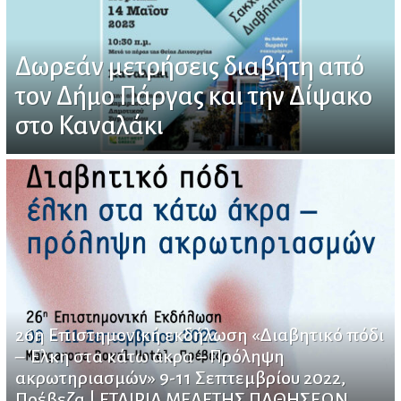
Δωρεάν μετρήσεις διαβήτη από
τον Δήμο Πάργας και την Δίψακο
στο Καναλάκι
26η Επιστημονική εκδήλωση «Διαβητικό πόδι
– Έλκη στα κάτω άκρα – Πρόληψη
ακρωτηριασμών» 9-11 Σεπτεμβρίου 2022,
Πρέβεζα | ΕΤΑΙΡΙΑ ΜΕΛΕΤΗΣ ΠΑΘΗΣΕΩΝ