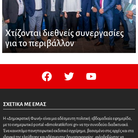
Χτίζονται διεθνείς συνεργασίες
για το περιβάλλον
facebook
twitter
youtube
ΣΧΕΤΙΚΆ ΜΕ ΕΜΆΣ
Η «Δημοκρατική Φωνή» είναι μια αδέσμευτη πολιτική εβδομαδιαία εφημερίδα,
με το ενημερωτικό portal «dimokratikifoni.gr» να την συνοδεύει διαδικτυακά.
Ένα καινοτόμο πανηπειρωτικό εκδοτικό εγχείρημα, βασισμένο στις αρχές και στα
ιδανικά της ελεύθερης και αδέσμευτης δημοσιογραφίας, φιλοδοξώντας να