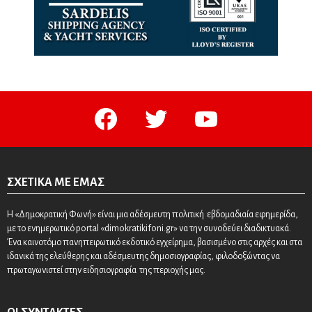
facebook
twitter
youtube
ΣΧΕΤΙΚΆ ΜΕ ΕΜΆΣ
Η «Δημοκρατική Φωνή» είναι μια αδέσμευτη πολιτική εβδομαδιαία εφημερίδα,
με το ενημερωτικό portal «dimokratikifoni.gr» να την συνοδεύει διαδικτυακά.
Ένα καινοτόμο πανηπειρωτικό εκδοτικό εγχείρημα, βασισμένο στις αρχές και στα
ιδανικά της ελεύθερης και αδέσμευτης δημοσιογραφίας, φιλοδοξώντας να
πρωταγωνιστεί στην ειδησιογραφία της περιοχής μας.