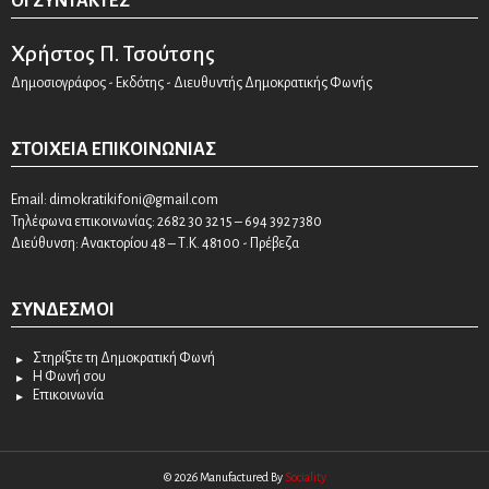
ΟΙ ΣΥΝΤΆΚΤΕΣ
Χρήστος Π. Τσούτσης
Δημοσιογράφος - Εκδότης - Διευθυντής Δημοκρατικής Φωνής
ΣΤΟΙΧΕΊΑ ΕΠΙΚΟΙΝΩΝΊΑΣ
Email:
dimokratikifoni@gmail.com
Τηλέφωνα επικοινωνίας: 2682 30 32 15 – 694 392 7380
Διεύθυνση: Ανακτορίου 48 – Τ.Κ. 48100 - Πρέβεζα
ΣΎΝΔΕΣΜΟΙ
Στηρίξτε τη Δημοκρατική Φωνή
Η Φωνή σου
Επικοινωνία
© 2026 Manufactured By
Sociality