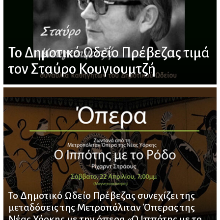
Το Δημοτικό Ωδείο Πρέβεζας τιμά
τον Σταύρο Κουγιουμτζή
Το Δημοτικό Ωδείο Πρέβεζας συνεχίζει της
μεταδόσεις της Μετροπόλιταν Όπερας της
Νέας Υόρκης με την όπερα «Ο Ιππότης με το