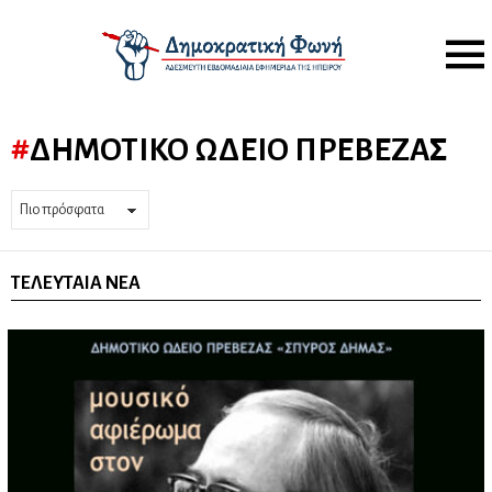
Menu
ΔΗΜΟΤΙΚΌ ΩΔΕΊΟ ΠΡΈΒΕΖΑΣ
ΤΕΛΕΥΤΑΊΑ ΝΈΑ