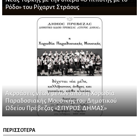
Ρόδο» του Ρίχαρντ Στράους
Ακροάσεις νέων μελών από τη Χορωδία
Παραδοσιακής Μουσικής του Δημοτικού
Ωδείου Πρέβεζας «ΣΠΥΡΟΣ ΔΗΜΑΣ»
ΠΕΡΙΣΣΌΤΕΡΑ