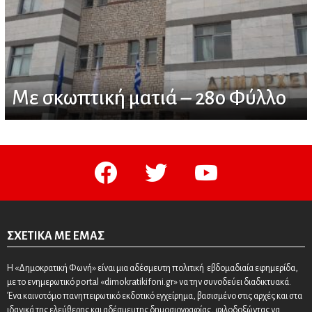
Με σκωπτική ματιά – 28ο Φύλλο
facebook
twitter
youtube
ΣΧΕΤΙΚΆ ΜΕ ΕΜΆΣ
Η «Δημοκρατική Φωνή» είναι μια αδέσμευτη πολιτική εβδομαδιαία εφημερίδα,
με το ενημερωτικό portal «dimokratikifoni.gr» να την συνοδεύει διαδικτυακά.
Ένα καινοτόμο πανηπειρωτικό εκδοτικό εγχείρημα, βασισμένο στις αρχές και στα
ιδανικά της ελεύθερης και αδέσμευτης δημοσιογραφίας, φιλοδοξώντας να