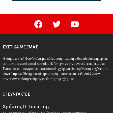
facebook
twitter
youtube
ΣΧΕΤΙΚΆ ΜΕ ΕΜΆΣ
Η «Δημοκρατική Φωνή» είναι μια αδέσμευτη πολιτική εβδομαδιαία εφημερίδα,
με το ενημερωτικό portal «dimokratikifoni.gr» να την συνοδεύει διαδικτυακά.
Ένα καινοτόμο πανηπειρωτικό εκδοτικό εγχείρημα, βασισμένο στις αρχές και στα
ιδανικά της ελεύθερης και αδέσμευτης δημοσιογραφίας, φιλοδοξώντας να
πρωταγωνιστεί στην ειδησιογραφία της περιοχής μας.
ΟΙ ΣΥΝΤΆΚΤΕΣ
Χρήστος Π. Τσούτσης