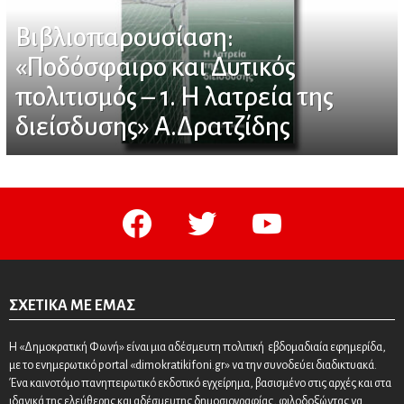
Βιβλιοπαρουσίαση:
«Ποδόσφαιρο και Δυτικός
πολιτισμός – 1. Η λατρεία της
διείσδυσης» Α.Δρατζίδης
facebook
twitter
youtube
ΣΧΕΤΙΚΆ ΜΕ ΕΜΆΣ
Η «Δημοκρατική Φωνή» είναι μια αδέσμευτη πολιτική εβδομαδιαία εφημερίδα,
με το ενημερωτικό portal «dimokratikifoni.gr» να την συνοδεύει διαδικτυακά.
Ένα καινοτόμο πανηπειρωτικό εκδοτικό εγχείρημα, βασισμένο στις αρχές και στα
ιδανικά της ελεύθερης και αδέσμευτης δημοσιογραφίας, φιλοδοξώντας να