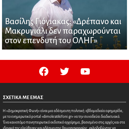
Βασίλης Γιόγιακας: «Δρέπανο και
Μακρυγιάλι δεν παραχωρούνται
στον επενδυτή του ΟΛΗΓ»
facebook
twitter
youtube
ΣΧΕΤΙΚΆ ΜΕ ΕΜΆΣ
Η «Δημοκρατική Φωνή» είναι μια αδέσμευτη πολιτική εβδομαδιαία εφημερίδα,
με το ενημερωτικό portal «dimokratikifoni.gr» να την συνοδεύει διαδικτυακά.
Ένα καινοτόμο πανηπειρωτικό εκδοτικό εγχείρημα, βασισμένο στις αρχές και στα
ιδανικά της ελεύθερης και αδέσμευτης δημοσιογραφίας, φιλοδοξώντας να