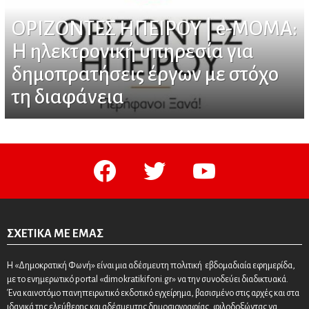
ΟΡΙΖΟΝΤΕΣ ΗΠΕΙΡΟΥ | e-MOMA:
Η ηλεκτρονική υπηρεσία για
δημοπρατήσεις έργων με στόχο
τη διαφάνεια
facebook
twitter
youtube
ΣΧΕΤΙΚΆ ΜΕ ΕΜΆΣ
Η «Δημοκρατική Φωνή» είναι μια αδέσμευτη πολιτική εβδομαδιαία εφημερίδα,
με το ενημερωτικό portal «dimokratikifoni.gr» να την συνοδεύει διαδικτυακά.
Ένα καινοτόμο πανηπειρωτικό εκδοτικό εγχείρημα, βασισμένο στις αρχές και στα
ιδανικά της ελεύθερης και αδέσμευτης δημοσιογραφίας, φιλοδοξώντας να