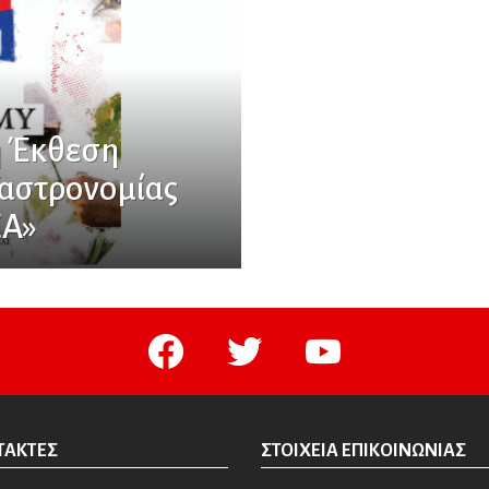
2η Έκθεση
Γαστρονομίας
A»
facebook
twitter
youtube
ΤΆΚΤΕΣ
ΣΤΟΙΧΕΊΑ ΕΠΙΚΟΙΝΩΝΊΑΣ