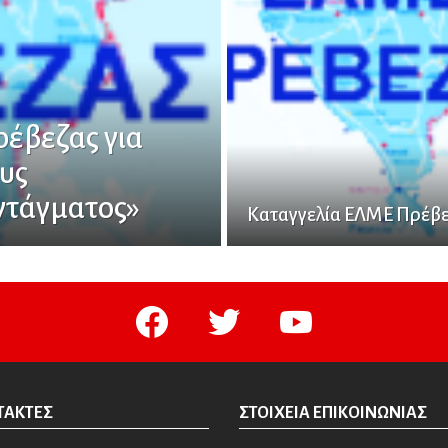
έβεζας για
υς
ντάγματος»
Καταγγελία ΕΛΜΕ Πρέβ
facebook
twitter
youtube
ΤΆΚΤΕΣ
ΣΤΟΙΧΕΊΑ ΕΠΙΚΟΙΝΩΝΊΑΣ