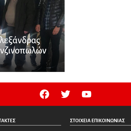
Αλεξάνδρας
ενζινοπωλών
facebook
twitter
youtube
ΤΆΚΤΕΣ
ΣΤΟΙΧΕΊΑ ΕΠΙΚΟΙΝΩΝΊΑΣ