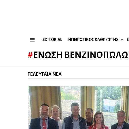
EDITORIAL
ΗΠΕΙΡΏΤΙΚΟΣ ΚΑΘΡΈΦΤΗΣ
Menu
ΈΝΩΣΗ ΒΕΝΖΙΝΟΠΩΛΏ
ΤΕΛΕΥΤΑΊΑ ΝΈΑ