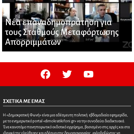
Νέα επαναδημοπράτηση για
τους Σταθμούς Μεταφόρτωσης
Απορριμμάτων
facebook
twitter
youtube
ΣΧΕΤΙΚΆ ΜΕ ΕΜΆΣ
Η «Δημοκρατική Φωνή» είναι μια αδέσμευτη πολιτική εβδομαδιαία εφημερίδα,
με το ενημερωτικό portal «dimokratikifoni.gr» να την συνοδεύει διαδικτυακά.
Ένα καινοτόμο πανηπειρωτικό εκδοτικό εγχείρημα, βασισμένο στις αρχές και στα
ιδανικά της ελεύθερης και αδέσμευτης δημοσιογραφίας, φιλοδοξώντας να