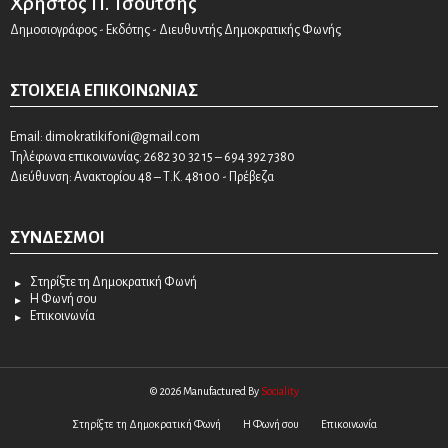
Χρήστος Π. Τσούτσης
Δημοσιογράφος - Εκδότης - Διευθυντής Δημοκρατικής Φωνής
ΣΤΟΙΧΕΊΑ ΕΠΙΚΟΙΝΩΝΊΑΣ
Email:
dimokratikifoni@gmail.com
Τηλέφωνα επικοινωνίας: 2682 30 32 15 – 694 392 7380
Διεύθυνση: Ανακτορίου 48 – Τ.Κ. 48100 - Πρέβεζα
ΣΎΝΔΕΣΜΟΙ
Στηρίξτε τη Δημοκρατική Φωνή
Η Φωνή σου
Επικοινωνία
© 2026 Manufactured By
Sociality
Στηρίξτε τη Δημοκρατική Φωνή
Η Φωνή σου
Επικοινωνία