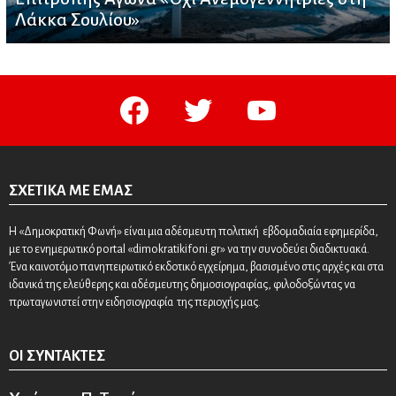
Λάκκα Σουλίου»
facebook
twitter
youtube
ΣΧΕΤΙΚΆ ΜΕ ΕΜΆΣ
Η «Δημοκρατική Φωνή» είναι μια αδέσμευτη πολιτική εβδομαδιαία εφημερίδα,
με το ενημερωτικό portal «dimokratikifoni.gr» να την συνοδεύει διαδικτυακά.
Ένα καινοτόμο πανηπειρωτικό εκδοτικό εγχείρημα, βασισμένο στις αρχές και στα
ιδανικά της ελεύθερης και αδέσμευτης δημοσιογραφίας, φιλοδοξώντας να
πρωταγωνιστεί στην ειδησιογραφία της περιοχής μας.
ΟΙ ΣΥΝΤΆΚΤΕΣ