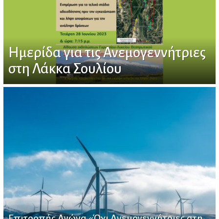
Ημερίδα για τις Ανεμογεννήτριες
στη Λάκκα Σουλίου
Επιτροπής Αγώνα «Όχι Ανεμογεννήτριες στη