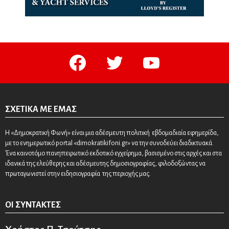
facebook
twitter
youtube
ΣΧΕΤΙΚΆ ΜΕ ΕΜΆΣ
Η «Δημοκρατική Φωνή» είναι μια αδέσμευτη πολιτική εβδομαδιαία εφημερίδα,
με το ενημερωτικό portal «dimokratikifoni.gr» να την συνοδεύει διαδικτυακά.
Ένα καινοτόμο πανηπειρωτικό εκδοτικό εγχείρημα, βασισμένο στις αρχές και στα
ιδανικά της ελεύθερης και αδέσμευτης δημοσιογραφίας, φιλοδοξώντας να
πρωταγωνιστεί στην ειδησιογραφία της περιοχής μας.
ΟΙ ΣΥΝΤΆΚΤΕΣ