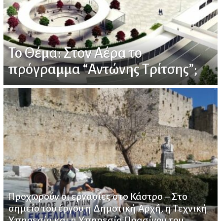
Το Θέμα: Στον Αέρα το
πρόγραμμα “Αντώνης Τρίτσης”;
Προχωρούν οι εργασίες στο Κάστρο – Στο
σημείο του έργου η Δημοτική Αρχή, η Τεχνική
Υπηρεσία και η Υπηρεσία Πρασίνου του