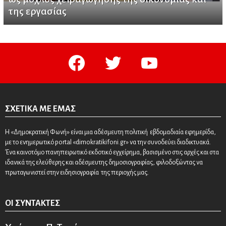
της εργασίας
facebook
twitter
youtube
ΣΧΕΤΙΚΆ ΜΕ ΕΜΆΣ
Η «Δημοκρατική Φωνή» είναι μια αδέσμευτη πολιτική εβδομαδιαία εφημερίδα,
με το ενημερωτικό portal «dimokratikifoni.gr» να την συνοδεύει διαδικτυακά.
Ένα καινοτόμο πανηπειρωτικό εκδοτικό εγχείρημα, βασισμένο στις αρχές και στα
ιδανικά της ελεύθερης και αδέσμευτης δημοσιογραφίας, φιλοδοξώντας να
πρωταγωνιστεί στην ειδησιογραφία της περιοχής μας.
ΟΙ ΣΥΝΤΆΚΤΕΣ