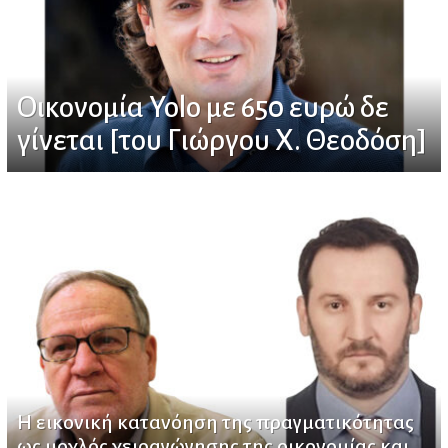
Οικονομία Yolo με 650 ευρώ δε
γίνεται [του Γιώργου Χ. Θεοδόση]
Η εικονική κατανόηση της πραγματικότητας
ως μοχλός χειραγώγησης της οικονομίας και