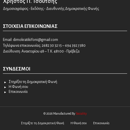
Χρήστος Π. Τσούτσης
Δημοσιογράφος - Εκδότης - Διευθυντής Δημοκρατικής Φωνής
ΣΤΟΙΧΕΊΑ ΕΠΙΚΟΙΝΩΝΊΑΣ
Email:
dimokratikifoni@gmail.com
Τηλέφωνα επικοινωνίας: 2682 30 32 15 – 694 392 7380
Διεύθυνση: Ανακτορίου 48 – Τ.Κ. 48100 - Πρέβεζα
ΣΎΝΔΕΣΜΟΙ
Στηρίξτε τη Δημοκρατική Φωνή
Η Φωνή σου
Επικοινωνία
© 2026 Manufactured By
Sociality
Στηρίξτε τη Δημοκρατική Φωνή
Η Φωνή σου
Επικοινωνία