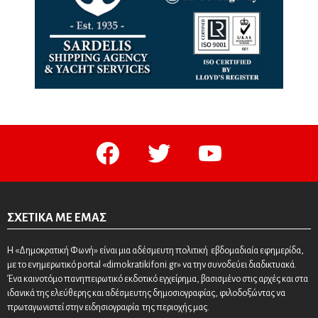
facebook
twitter
youtube
ΣΧΕΤΙΚΆ ΜΕ ΕΜΆΣ
Η «Δημοκρατική Φωνή» είναι μια αδέσμευτη πολιτική εβδομαδιαία εφημερίδα,
με το ενημερωτικό portal «dimokratikifoni.gr» να την συνοδεύει διαδικτυακά.
Ένα καινοτόμο πανηπειρωτικό εκδοτικό εγχείρημα, βασισμένο στις αρχές και στα
ιδανικά της ελεύθερης και αδέσμευτης δημοσιογραφίας, φιλοδοξώντας να
πρωταγωνιστεί στην ειδησιογραφία της περιοχής μας.