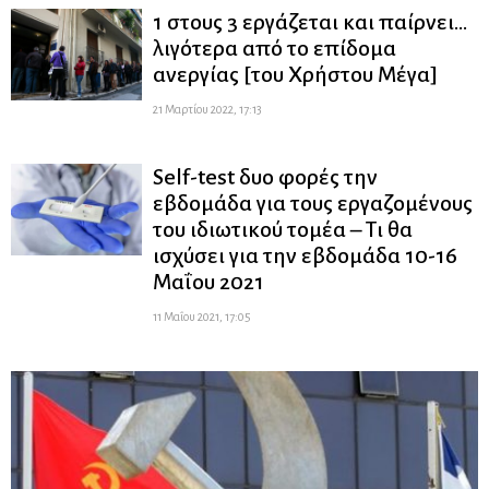
1 στους 3 εργάζεται και παίρνει…
λιγότερα από το επίδομα
ανεργίας [του Χρήστου Μέγα]
21 Μαρτίου 2022, 17:13
Self-test δυο φορές την
εβδομάδα για τους εργαζομένους
του ιδιωτικού τομέα – Τι θα
ισχύσει για την εβδομάδα 10-16
Μαΐου 2021
11 Μαΐου 2021, 17:05