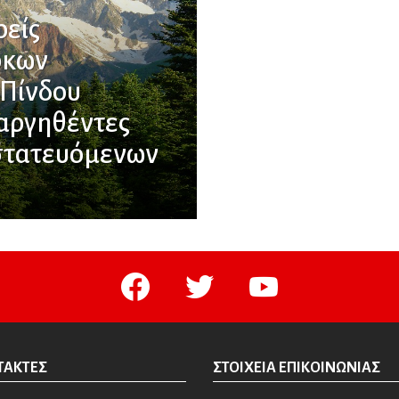
ρείς
ρκων
 Πίνδου
αργηθέντες
οστατευόμενων
facebook
twitter
youtube
ΤΆΚΤΕΣ
ΣΤΟΙΧΕΊΑ ΕΠΙΚΟΙΝΩΝΊΑΣ