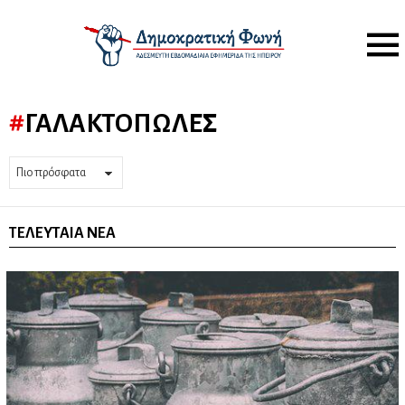
Menu
ΓΑΛΑΚΤΟΠΏΛΕΣ
ΤΕΛΕΥΤΑΊΑ ΝΈΑ