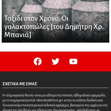
Ταξίδι στον Χρόνο: Οι
γαλακτοπώλες [του Δημήτρη Χρ.
Μπανιά]
facebook
twitter
youtube
ΣΧΕΤΙΚΆ ΜΕ ΕΜΆΣ
Η «Δημοκρατική Φωνή» είναι μια αδέσμευτη πολιτική εβδομαδιαία εφημερίδα,
με το ενημερωτικό portal «dimokratikifoni.gr» να την συνοδεύει διαδικτυακά.
Ένα καινοτόμο πανηπειρωτικό εκδοτικό εγχείρημα, βασισμένο στις αρχές και στα
ιδανικά της ελεύθερης και αδέσμευτης δημοσιογραφίας, φιλοδοξώντας να