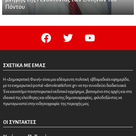
Πόντου
facebook
twitter
youtube
ΣΧΕΤΙΚΆ ΜΕ ΕΜΆΣ
Η «Δημοκρατική Φωνή» είναι μια αδέσμευτη πολιτική εβδομαδιαία εφημερίδα,
με το ενημερωτικό portal «dimokratikifoni.gr» να την συνοδεύει διαδικτυακά.
Ένα καινοτόμο πανηπειρωτικό εκδοτικό εγχείρημα, βασισμένο στις αρχές και στα
ιδανικά της ελεύθερης και αδέσμευτης δημοσιογραφίας, φιλοδοξώντας να
πρωταγωνιστεί στην ειδησιογραφία της περιοχής μας.
ΟΙ ΣΥΝΤΆΚΤΕΣ