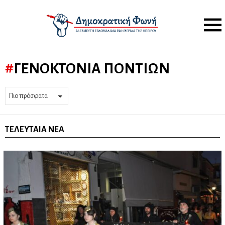
Menu
ΓΕΝΟΚΤΟΝΊΑ ΠΟΝΤΊΩΝ
ΤΕΛΕΥΤΑΊΑ ΝΈΑ