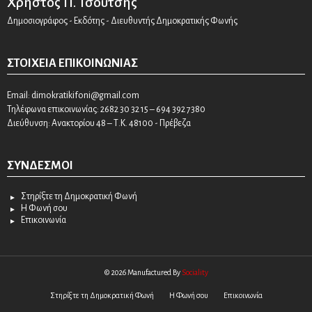
Χρήστος Π. Τσούτσης
Δημοσιογράφος - Εκδότης - Διευθυντής Δημοκρατικής Φωνής
ΣΤΟΙΧΕΊΑ ΕΠΙΚΟΙΝΩΝΊΑΣ
Email:
dimokratikifoni@gmail.com
Τηλέφωνα επικοινωνίας: 2682 30 32 15 – 694 392 7380
Διεύθυνση: Ανακτορίου 48 – Τ.Κ. 48100 - Πρέβεζα
ΣΎΝΔΕΣΜΟΙ
Στηρίξτε τη Δημοκρατική Φωνή
Η Φωνή σου
Επικοινωνία
© 2026 Manufactured By
Sociality
Στηρίξτε τη Δημοκρατική Φωνή
Η Φωνή σου
Επικοινωνία