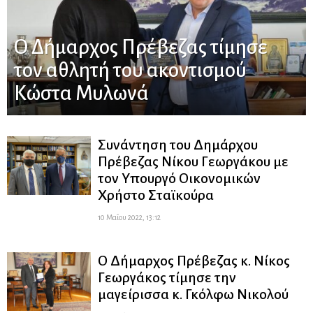
O Δήμαρχος Πρέβεζας τίμησε
τον αθλητή του ακοντισμού
Κώστα Μυλωνά
Συνάντηση του Δημάρχου
Πρέβεζας Νίκου Γεωργάκου με
τον Υπουργό Οικονομικών
Χρήστο Σταϊκούρα
10 Μαΐου 2022, 13:12
Ο Δήμαρχος Πρέβεζας κ. Νίκος
Γεωργάκος τίμησε την
μαγείρισσα κ. Γκόλφω Νικολού