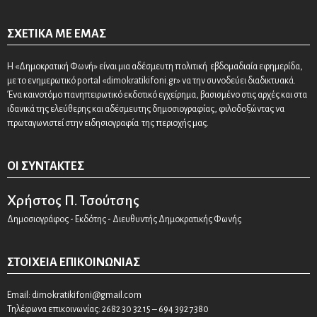
ΣΧΕΤΙΚΆ ΜΕ ΕΜΆΣ
Η «Δημοκρατική Φωνή» είναι μια αδέσμευτη πολιτική εβδομαδιαία εφημερίδα,
με το ενημερωτικό portal «dimokratikifoni.gr» να την συνοδεύει διαδικτυακά.
Ένα καινοτόμο πανηπειρωτικό εκδοτικό εγχείρημα, βασισμένο στις αρχές και στα
ιδανικά της ελεύθερης και αδέσμευτης δημοσιογραφίας, φιλοδοξώντας να
πρωταγωνιστεί στην ειδησιογραφία της περιοχής μας.
ΟΙ ΣΥΝΤΆΚΤΕΣ
Χρήστος Π. Τσούτσης
Δημοσιογράφος - Εκδότης - Διευθυντής Δημοκρατικής Φωνής
ΣΤΟΙΧΕΊΑ ΕΠΙΚΟΙΝΩΝΊΑΣ
Email:
dimokratikifoni@gmail.com
Τηλέφωνα επικοινωνίας: 2682 30 32 15 – 694 392 7380