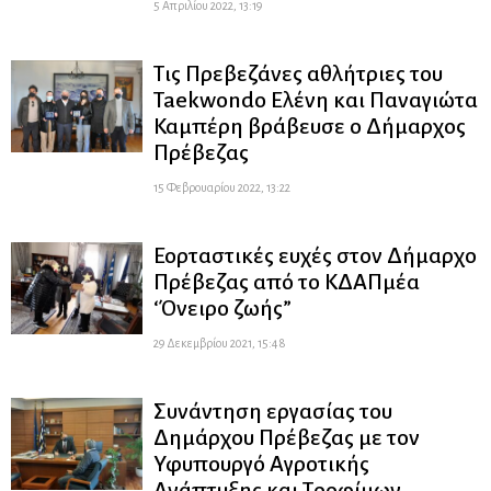
5 Απριλίου 2022, 13:19
Τις Πρεβεζάνες αθλήτριες του
Taekwondo Ελένη και Παναγιώτα
Καμπέρη βράβευσε ο Δήμαρχος
Πρέβεζας
15 Φεβρουαρίου 2022, 13:22
Εορταστικές ευχές στον Δήμαρχο
Πρέβεζας από το ΚΔΑΠμέα
‘Όνειρο ζωής”
29 Δεκεμβρίου 2021, 15:48
Συνάντηση εργασίας του
Δημάρχου Πρέβεζας με τον
Υφυπουργό Αγροτικής
Ανάπτυξης και Τροφίμων