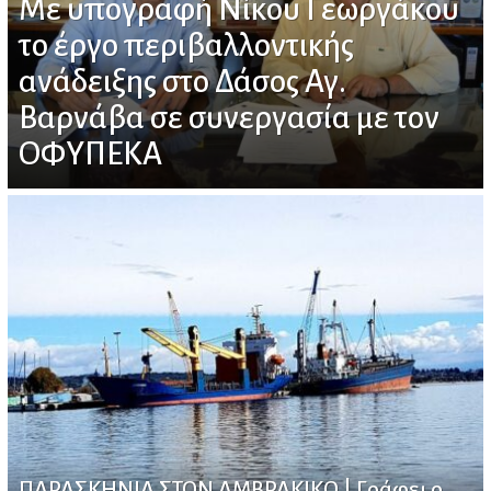
Με υπογραφή Νίκου Γεωργάκου
το έργο περιβαλλοντικής
ανάδειξης στο Δάσος Αγ.
Βαρνάβα σε συνεργασία με τον
ΟΦΥΠΕΚΑ
ΠΑΡΑΣΚΗΝΙΑ ΣΤΟΝ ΑΜΒΡΑΚΙΚΟ | Γράφει ο