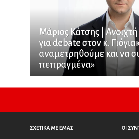
Μάριος Κάτσης | Ανοιχτ
για debate στον κ. Γιόγια
αναμετρηθούμε και να σ
πεπραγμένα»
ΣΧΕΤΙΚΆ ΜΕ ΕΜΆΣ
ΟΙ ΣΥΝ