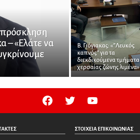
ή πρόσκληση
κα – «Ελάτε να
Β. Γιόγιακας: «”Λευκός
υγκρίνουμε
καπνός” για τα
διεκδικούμενα τμήματα
χερσαίας ζώνης λιμένα»
facebook
twitter
youtube
ΤΆΚΤΕΣ
ΣΤΟΙΧΕΊΑ ΕΠΙΚΟΙΝΩΝΊΑΣ