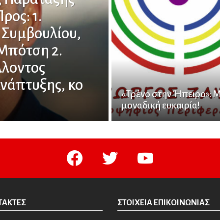
ρος: 1.
 Συμβουλίου,
Μπότση 2.
λλοντος
νάπτυξης, κο
«Τρένο στην Ήπειρο»: 
μοναδική ευκαιρία!
facebook
twitter
youtube
ΤΆΚΤΕΣ
ΣΤΟΙΧΕΊΑ ΕΠΙΚΟΙΝΩΝΊΑΣ