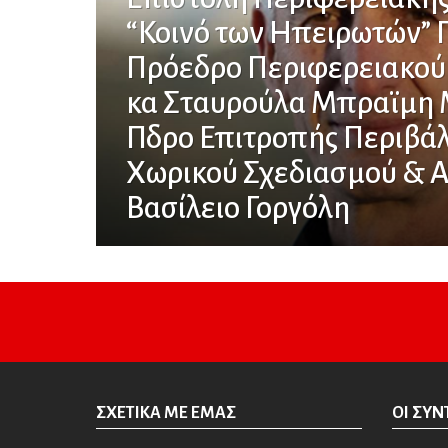
“Κοινό των Ηπειρωτών” Π
Πρόεδρο Περιφερειακού
κα Σταυρούλα Μπραϊμη 
Πδρο Επιτροπής Περιβά
Χωρικού Σχεδιασμού & Α
Βασίλειο Γοργόλη
ΣΧΕΤΙΚΆ ΜΕ ΕΜΆΣ
ΟΙ ΣΥΝ