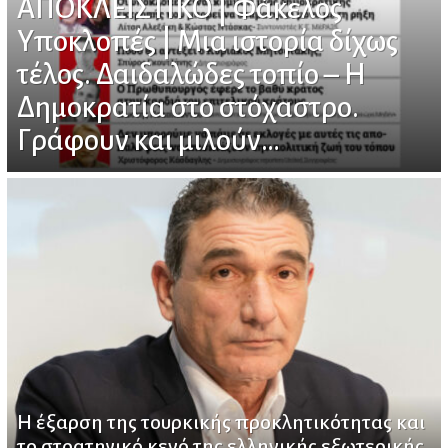
ΑΠΟΚΛΕΙΣΤΙΚΟ | Φάκελος
Υποκλοπές | Μια ιστορία δίχως
τέλος. Δαιδαλώδες τοπίο – H
Δημοκρατία στο στόχαστρο.
Γράφουν και μιλούν…
Η έξαρση της τουρκικής προκλητικότητας και
το στρατηγικό κενό της ελληνικής εξωτερικής