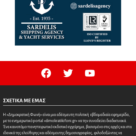
facebook
twitter
youtube
ΣΧΕΤΙΚΆ ΜΕ ΕΜΆΣ
Η «Δημοκρατική Φωνή» είναι μια αδέσμευτη πολιτική εβδομαδιαία εφημερίδα,
με το ενημερωτικό portal «dimokratikifoni.gr» να την συνοδεύει διαδικτυακά.
Ένα καινοτόμο πανηπειρωτικό εκδοτικό εγχείρημα, βασισμένο στις αρχές και στα
ιδανικά της ελεύθερης και αδέσμευτης δημοσιογραφίας, φιλοδοξώντας να