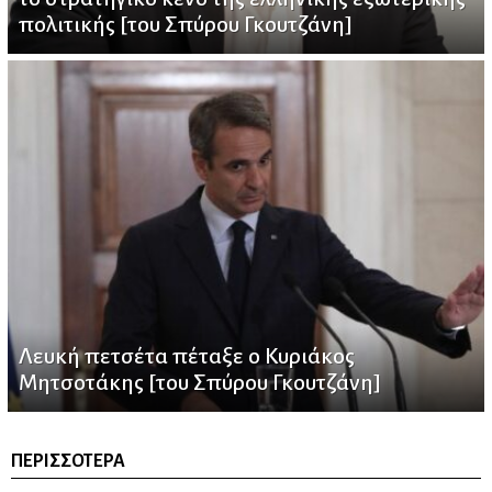
πολιτικής [του Σπύρου Γκουτζάνη]
Λευκή πετσέτα πέταξε ο Κυριάκος
Μητσοτάκης [του Σπύρου Γκουτζάνη]
ΠΕΡΙΣΣΌΤΕΡΑ