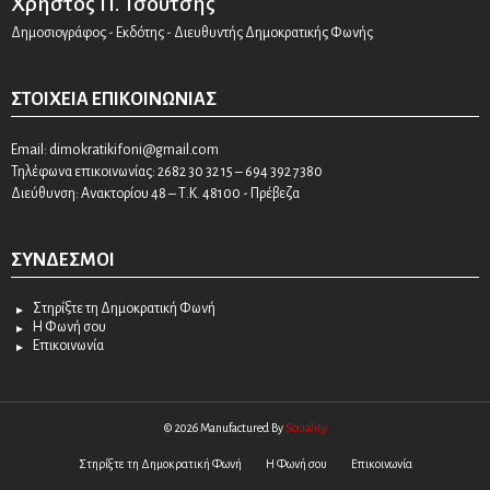
Χρήστος Π. Τσούτσης
Δημοσιογράφος - Εκδότης - Διευθυντής Δημοκρατικής Φωνής
ΣΤΟΙΧΕΊΑ ΕΠΙΚΟΙΝΩΝΊΑΣ
Email:
dimokratikifoni@gmail.com
Τηλέφωνα επικοινωνίας: 2682 30 32 15 – 694 392 7380
Διεύθυνση: Ανακτορίου 48 – Τ.Κ. 48100 - Πρέβεζα
ΣΎΝΔΕΣΜΟΙ
Στηρίξτε τη Δημοκρατική Φωνή
Η Φωνή σου
Επικοινωνία
© 2026 Manufactured By
Sociality
Στηρίξτε τη Δημοκρατική Φωνή
Η Φωνή σου
Επικοινωνία