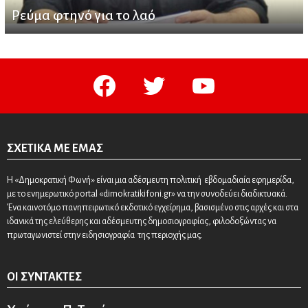
Ρεύμα φτηνό για το λαό
facebook
twitter
youtube
ΣΧΕΤΙΚΆ ΜΕ ΕΜΆΣ
Η «Δημοκρατική Φωνή» είναι μια αδέσμευτη πολιτική εβδομαδιαία εφημερίδα,
με το ενημερωτικό portal «dimokratikifoni.gr» να την συνοδεύει διαδικτυακά.
Ένα καινοτόμο πανηπειρωτικό εκδοτικό εγχείρημα, βασισμένο στις αρχές και στα
ιδανικά της ελεύθερης και αδέσμευτης δημοσιογραφίας, φιλοδοξώντας να
πρωταγωνιστεί στην ειδησιογραφία της περιοχής μας.
ΟΙ ΣΥΝΤΆΚΤΕΣ