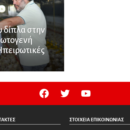
 δίπλα στην
ρωτογενή
Ηπειρωτικές
facebook
twitter
youtube
ΤΆΚΤΕΣ
ΣΤΟΙΧΕΊΑ ΕΠΙΚΟΙΝΩΝΊΑΣ