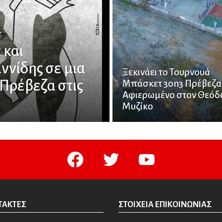
 και
ννίδης σε μια
Ξεκινάει το Τουρνουά
Πρέβεζα στις
Μπάσκετ 3on3 Πρέβεζα
Αφιερωμένο στον Θεό
Μυζίκο
facebook
twitter
youtube
ΤΆΚΤΕΣ
ΣΤΟΙΧΕΊΑ ΕΠΙΚΟΙΝΩΝΊΑΣ