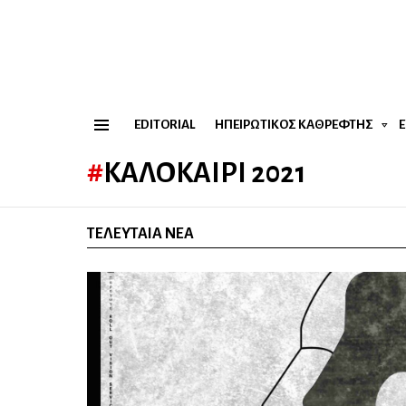
EDITORIAL
ΗΠΕΙΡΏΤΙΚΟΣ ΚΑΘΡΈΦΤΗΣ
Menu
ΚΑΛΟΚΑΊΡΙ 2021
ΤΕΛΕΥΤΑΊΑ ΝΈΑ