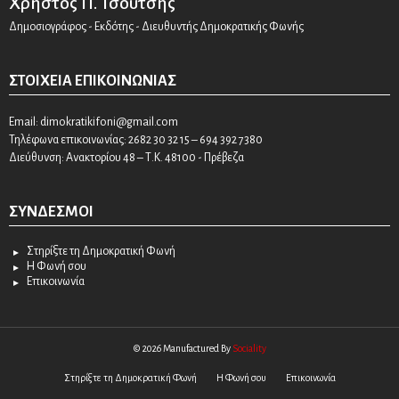
Χρήστος Π. Τσούτσης
Δημοσιογράφος - Εκδότης - Διευθυντής Δημοκρατικής Φωνής
ΣΤΟΙΧΕΊΑ ΕΠΙΚΟΙΝΩΝΊΑΣ
Email:
dimokratikifoni@gmail.com
Τηλέφωνα επικοινωνίας: 2682 30 32 15 – 694 392 7380
Διεύθυνση: Ανακτορίου 48 – Τ.Κ. 48100 - Πρέβεζα
ΣΎΝΔΕΣΜΟΙ
Στηρίξτε τη Δημοκρατική Φωνή
Η Φωνή σου
Επικοινωνία
© 2026 Manufactured By
Sociality
Στηρίξτε τη Δημοκρατική Φωνή
Η Φωνή σου
Επικοινωνία