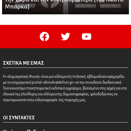
Μπάρκα]
facebook
twitter
youtube
ΣΧΕΤΙΚΆ ΜΕ ΕΜΆΣ
Η «Δημοκρατική Φωνή» είναι μια αδέσμευτη πολιτική εβδομαδιαία εφημερίδα,
με το ενημερωτικό portal «dimokratikifoni.gr» να την συνοδεύει διαδικτυακά.
Ένα καινοτόμο πανηπειρωτικό εκδοτικό εγχείρημα, βασισμένο στις αρχές και στα
ιδανικά της ελεύθερης και αδέσμευτης δημοσιογραφίας, φιλοδοξώντας να
πρωταγωνιστεί στην ειδησιογραφία της περιοχής μας.
ΟΙ ΣΥΝΤΆΚΤΕΣ