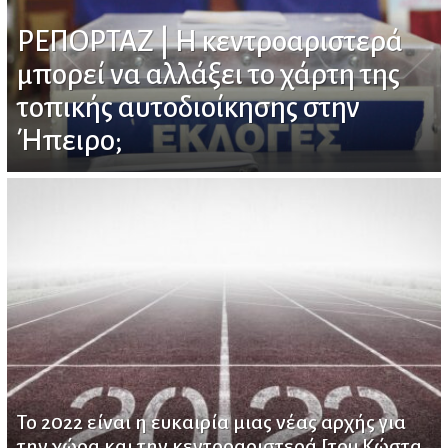
ΡΕΠΟΡΤΑΖ | Η κεντροαριστερά
μπορεί να αλλάξει το χάρτη της
τοπικής αυτοδιοίκησης στην
Ήπειρο;
Το 2022 είναι η ευκαιρία μιας νέας αρχής για
την χώρα και την κεντροαριστερά [του Κώστα