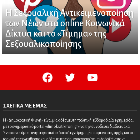
Η Σεξουαλική Αντικειμενοποίηση
των Νέων στα online Κοινωνικά
Δίκτυα και το «Τίμημα» της
Σεξουαλικοποίησης
facebook
twitter
youtube
ΣΧΕΤΙΚΆ ΜΕ ΕΜΆΣ
Η «Δημοκρατική Φωνή» είναι μια αδέσμευτη πολιτική εβδομαδιαία εφημερίδα,
με το ενημερωτικό portal «dimokratikifoni.gr» να την συνοδεύει διαδικτυακά.
Ένα καινοτόμο πανηπειρωτικό εκδοτικό εγχείρημα, βασισμένο στις αρχές και στα
ιδανικά της ελεύθερης και αδέσμευτης δημοσιογραφίας, φιλοδοξώντας να