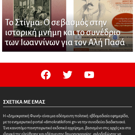
Το Στίγμα: Ο σεβασμός στην
ιστορική μνήμη και το συνέδριο
των Ιωαννίνων για τον Αλή Πασά
facebook
twitter
youtube
ΣΧΕΤΙΚΆ ΜΕ ΕΜΆΣ
Η «Δημοκρατική Φωνή» είναι μια αδέσμευτη πολιτική εβδομαδιαία εφημερίδα,
με το ενημερωτικό portal «dimokratikifoni.gr» να την συνοδεύει διαδικτυακά.
Ένα καινοτόμο πανηπειρωτικό εκδοτικό εγχείρημα, βασισμένο στις αρχές και στα
ιδανικά της ελεύθερης και αδέσμευτης δημοσιογραφίας, φιλοδοξώντας να