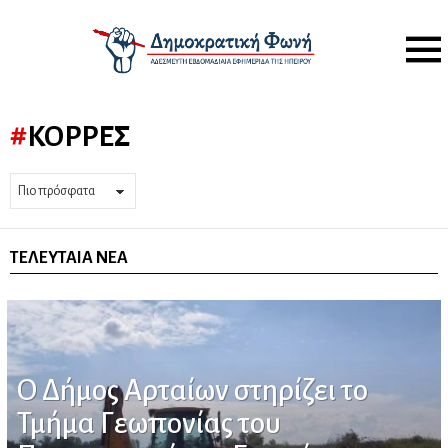
Menu
ΚΟΡΡΈΣ
ΤΕΛΕΥΤΑΊΑ ΝΈΑ
Ο Δήμος Αρταίων στηρίζει το
Τμήμα Γεωπονίας του