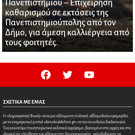
Πανεπιστημίου – Επιχείρηση
καθαρισμού σε εκτάσεις της
Πανεπιστημιούπολης από τον
Δήμο, για άμεση καλλιέργεια από
τους φοιτητές.
facebook
twitter
youtube
ΣΧΕΤΙΚΆ ΜΕ ΕΜΆΣ
Η «Δημοκρατική Φωνή» είναι μια αδέσμευτη πολιτική εβδομαδιαία εφημερίδα,
με το ενημερωτικό portal «dimokratikifoni.gr» να την συνοδεύει διαδικτυακά.
Ένα καινοτόμο πανηπειρωτικό εκδοτικό εγχείρημα, βασισμένο στις αρχές και στα
ιδανικά της ελεύθερης και αδέσμευτης δημοσιογραφίας, φιλοδοξώντας να