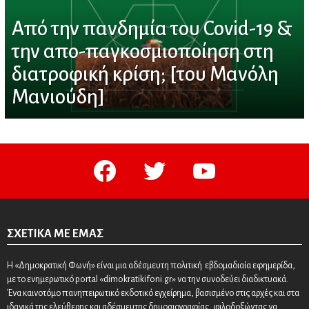
Από την πανδημία του Covid-19 &
την απο-παγκοσμιοποίηση στη
διατροφική κρίση; [του Μανόλη
Μανιούδη]
facebook
twitter
youtube
ΣΧΕΤΙΚΆ ΜΕ ΕΜΆΣ
Η «Δημοκρατική Φωνή» είναι μια αδέσμευτη πολιτική εβδομαδιαία εφημερίδα,
με το ενημερωτικό portal «dimokratikifoni.gr» να την συνοδεύει διαδικτυακά.
Ένα καινοτόμο πανηπειρωτικό εκδοτικό εγχείρημα, βασισμένο στις αρχές και στα
ιδανικά της ελεύθερης και αδέσμευτης δημοσιογραφίας, φιλοδοξώντας να