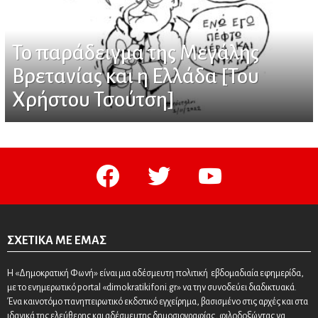
Το παράδειγμα της Μεγάλης
Βρετανίας και η Ελλάδα [Του
Χρήστου Τσούτση]
facebook
twitter
youtube
ΣΧΕΤΙΚΆ ΜΕ ΕΜΆΣ
Η «Δημοκρατική Φωνή» είναι μια αδέσμευτη πολιτική εβδομαδιαία εφημερίδα,
με το ενημερωτικό portal «dimokratikifoni.gr» να την συνοδεύει διαδικτυακά.
Ένα καινοτόμο πανηπειρωτικό εκδοτικό εγχείρημα, βασισμένο στις αρχές και στα
ιδανικά της ελεύθερης και αδέσμευτης δημοσιογραφίας, φιλοδοξώντας να